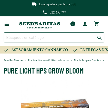
Envío gratis a partir de 35€
622 335 747

ASESORAMIENTO CANNÁBICO
ENTREGAS DIS
Semillas Baratas
Iluminación para Cultivo de Interior
Bombillas para Plantas
B
PURE LIGHT HPS GROW BLOOM