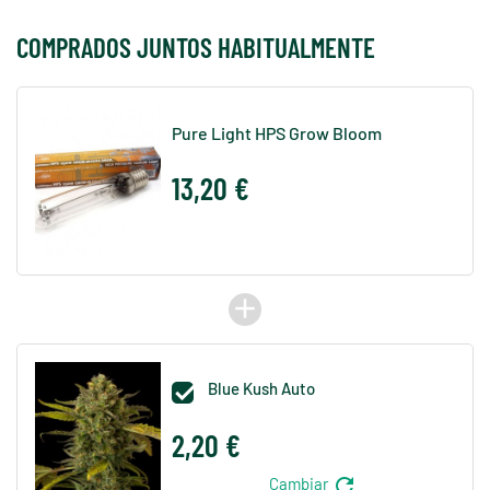
COMPRADOS JUNTOS HABITUALMENTE
Pure Light HPS Grow Bloom
13,20 €
add
Blue Kush Auto

2,20 €
refresh
Cambiar