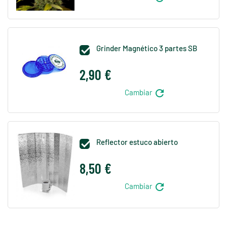
Grinder Magnético 3 partes SB

2,90 €
refresh
Cambiar
Reflector estuco abierto

8,50 €
refresh
Cambiar