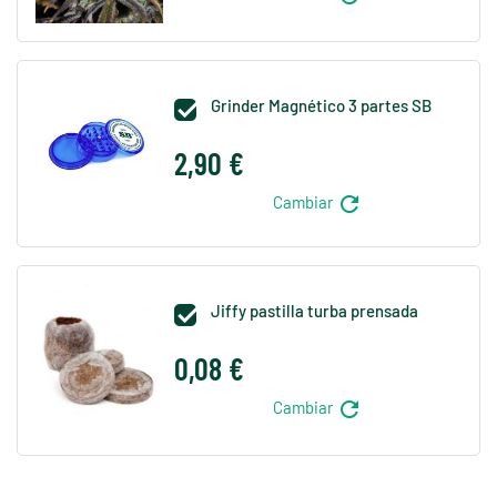
Grinder Magnético 3 partes SB

2,90 €
refresh
Cambiar
Jiffy pastilla turba prensada

0,08 €
refresh
Cambiar