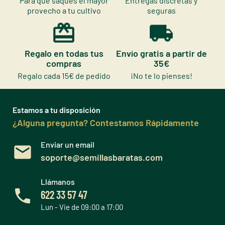
Para que saques el mayor
Entregas discretas y
provecho a tu cultivo
seguras
Regalo en todas tus
Envío gratis a partir de
compras
35€
Regalo cada 15€ de pedido
¡No te lo pienses!
Estamos a tu disposición
¿Alguna pregunta? Contestamos Rápidamente
Enviar un email
soporte@semillasbaratas.com
Llámanos
622 33 57 47
Lun - Vie de 09:00 a 17:00