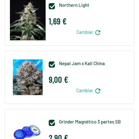
Northern Light

1,69 €
refresh
Cambiar
Nepal Jam x Kali China

9,00 €
refresh
Cambiar
Grinder Magnético 3 partes SB

2,90 €