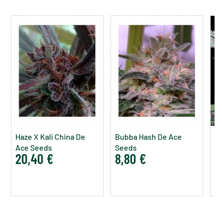
Haze X Kali China De
Bubba Hash De Ace
B
Ace Seeds
Seeds
20,40 €
8,80 €
9