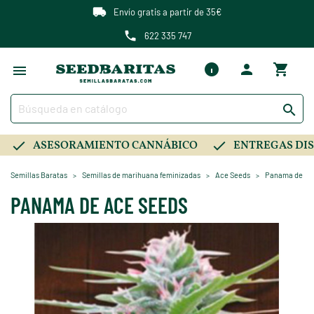
Envío gratis a partir de 35€
622 335 747

ASESORAMIENTO CANNÁBICO
ENTREGAS DIS
Semillas Baratas
Semillas de marihuana feminizadas
Ace Seeds
Panama de Ac
PANAMA DE ACE SEEDS