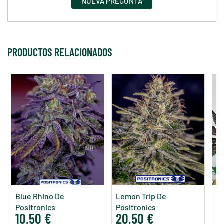
NUEVA PREGUNTA
PRODUCTOS RELACIONADOS
Blue Rhino De
Lemon Trip De
Pu
Positronics
Positronics
Po
10,50 €
20,50 €
4