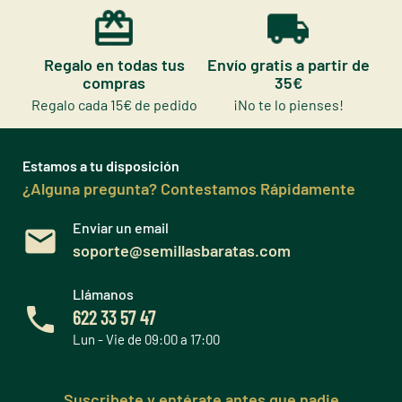
Regalo en todas tus
Envío gratis a partir de
compras
35€
Regalo cada 15€ de pedido
¡No te lo pienses!
Estamos a tu disposición
¿Alguna pregunta? Contestamos Rápidamente
Enviar un email
soporte@semillasbaratas.com
Llámanos
622 33 57 47
Lun - Vie de 09:00 a 17:00
Suscribete y entérate antes que nadie