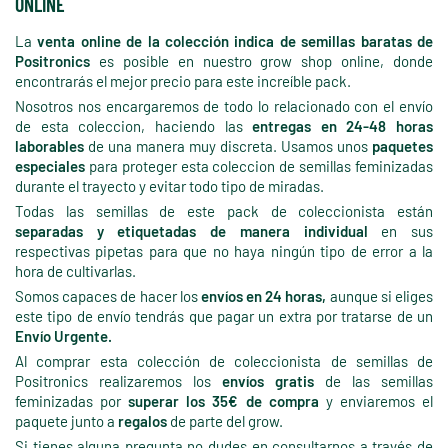
ONLINE
La
venta online de la colección indica de semillas baratas de
Positronics
es posible en nuestro grow shop online, donde
encontrarás el mejor precio para este increíble pack.
Nosotros nos encargaremos de todo lo relacionado con el envío
de esta coleccion, haciendo las
entregas en 24-48 horas
laborables
de una manera muy discreta. Usamos unos
paquetes
especiales
para proteger esta coleccion de semillas feminizadas
durante el trayecto y evitar todo tipo de miradas.
Todas las semillas de este pack de coleccionista están
separadas y etiquetadas de manera individual
en sus
respectivas pipetas para que no haya ningún tipo de error a la
hora de cultivarlas.
Somos capaces de hacer los
envíos en 24 horas,
aunque si eliges
este tipo de envío tendrás que pagar un extra por tratarse de un
Envío Urgente.
Al comprar esta colección de coleccionista de semillas de
Positronics realizaremos los
envíos gratis
de las semillas
feminizadas por
superar los 35€ de compra
y enviaremos el
paquete junto a
regalos
de parte del grow.
Si tienes alguna pregunta no dudes en consultarnos a través de