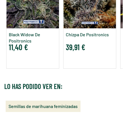
Black Widow De
Chizpa De Positronics
A
Positronics
Po
11,40 €
39,91 €
9
LO HAS PODIDO VER EN:
Semillas de marihuana feminizadas