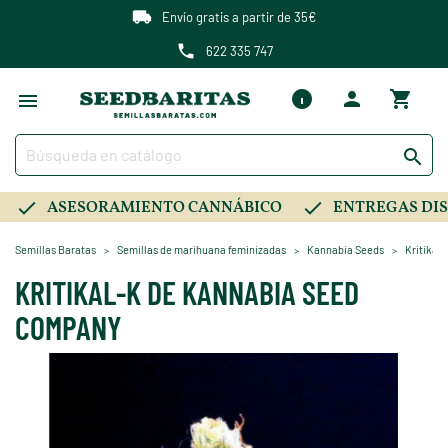
Envío gratis a partir de 35€
622 335 747

ASESORAMIENTO CANNÁBICO
ENTREGAS DIS
Semillas Baratas
Semillas de marihuana feminizadas
Kannabia Seeds
Kritikal
KRITIKAL-K DE KANNABIA SEED
COMPANY