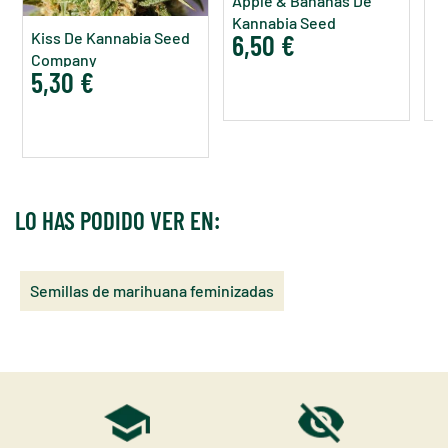
Apple & Bananas De
Su
Kannabia Seed
D
Kiss De Kannabia Seed
6,50 €
7
Company
C
Company
5,30 €
LO HAS PODIDO VER EN:
Semillas de marihuana feminizadas