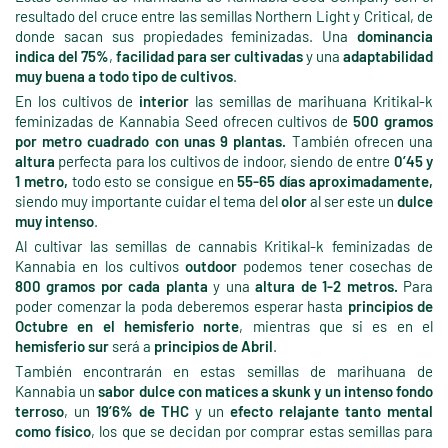
resultado del cruce entre las semillas Northern Light y Critical, de
donde sacan sus propiedades feminizadas. Una
dominancia
indica del 75%
,
facilidad para ser cultivadas
y una
adaptabilidad
muy buena a todo tipo de cultivos
.
En los cultivos de
interior
las semillas de marihuana Kritikal-k
feminizadas de Kannabia Seed ofrecen cultivos de
500 gramos
por metro cuadrado con unas 9 plantas.
También ofrecen una
altura
perfecta para los cultivos de indoor, siendo de entre
0’45 y
1 metro,
todo esto se consigue en
55-65 días aproximadamente,
siendo muy importante cuidar el tema del
olor
al ser este un
dulce
muy intenso
.
Al cultivar las semillas de cannabis Kritikal-k feminizadas de
Kannabia en los cultivos
outdoor
podemos tener cosechas de
800 gramos por cada planta
y una
altura de 1-2 metros.
Para
poder comenzar la poda deberemos esperar hasta
principios de
Octubre en el hemisferio norte
, mientras que si es en el
hemisferio sur
será a
principios de Abril
.
También encontrarán en estas semillas de marihuana de
Kannabia un
sabor dulce con matices a skunk y un intenso fondo
terroso
, un
19’6% de THC
y un
efecto relajante tanto mental
como físico
, los que se decidan por comprar estas semillas para