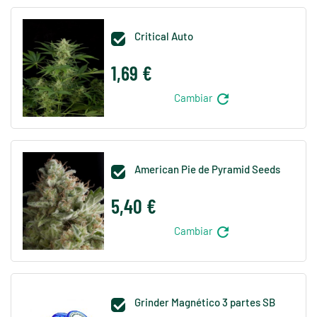
Critical Auto

1,69 €
refresh
Cambiar
American Pie de Pyramid Seeds

5,40 €
refresh
Cambiar
Grinder Magnético 3 partes SB
