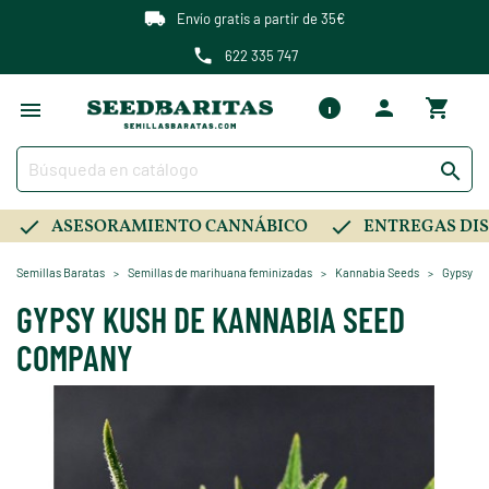
Envío gratis a partir de 35€
622 335 747

ASESORAMIENTO CANNÁBICO
ENTREGAS DIS
Semillas Baratas
Semillas de marihuana feminizadas
Kannabia Seeds
Gypsy K
GYPSY KUSH DE KANNABIA SEED
COMPANY