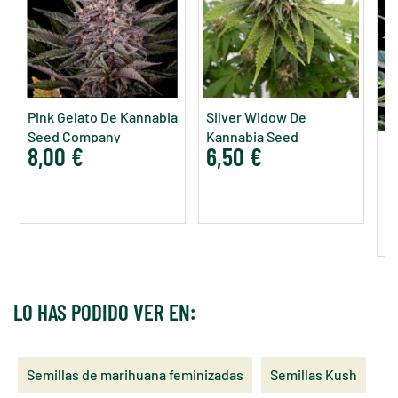
Pink Gelato De Kannabia
Silver Widow De
Seed Company
Kannabia Seed
8,00 €
6,50 €
Kr
Company
S
5
LO HAS PODIDO VER EN:
Semillas de marihuana feminizadas
Semillas Kush