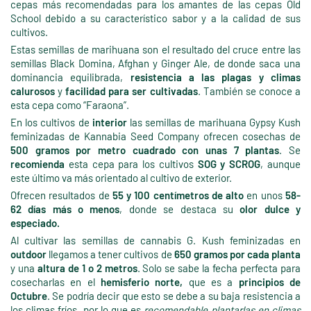
cepas más recomendadas para los amantes de las cepas Old
School debido a su característico sabor y a la calidad de sus
cultivos.
Estas semillas de marihuana son el resultado del cruce entre las
semillas Black Domina, Afghan y Ginger Ale, de donde saca una
dominancia equilibrada,
resistencia a las plagas y climas
calurosos
y
facilidad para ser cultivadas
. También se conoce a
esta cepa como “Faraona”.
En los cultivos de
interior
las semillas de marihuana Gypsy Kush
feminizadas de Kannabia Seed Company ofrecen cosechas de
500 gramos por metro cuadrado con unas 7 plantas
. Se
recomienda
esta cepa para los cultivos
SOG y SCROG
, aunque
este último va más orientado al cultivo de exterior.
Ofrecen resultados de
55 y 100 centímetros de alto
en unos
58-
62 días más o menos
, donde se destaca su
olor dulce y
especiado.
Al cultivar las semillas de cannabis G. Kush feminizadas en
outdoor
llegamos a tener cultivos de
650 gramos por cada planta
y una
altura de 1 o 2 metros
. Solo se sabe la fecha perfecta para
cosecharlas en el
hemisferio norte,
que es a
principios de
Octubre
. Se podría decir que esto se debe a su baja resistencia a
los climas fríos, por lo que es
recomendable plantarlas en climas