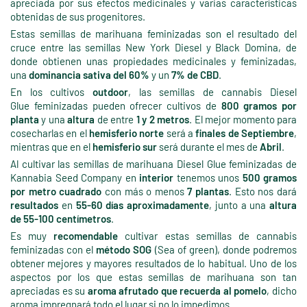
apreciada por sus efectos medicinales y varias características
obtenidas de sus progenitores.
Estas semillas de marihuana feminizadas son el resultado del
cruce entre las semillas New York Diesel y Black Domina, de
donde obtienen unas propiedades medicinales y feminizadas,
una
dominancia sativa del 60%
y un
7% de CBD
.
En los cultivos
outdoor
, las semillas de cannabis Diesel
Glue feminizadas pueden ofrecer cultivos de
800 gramos por
planta
y una
altura
de entre
1 y 2 metros
. El mejor momento para
cosecharlas en el
hemisferio norte
será a
finales de Septiembre
,
mientras que en el
hemisferio sur
será durante el mes de
Abril
.
Al cultivar las semillas de marihuana Diesel Glue feminizadas de
Kannabia Seed Company en
interior
tenemos unos
500 gramos
por metro cuadrado
con más o menos
7 plantas
. Esto nos dará
resultados
en
55-60 días aproximadamente
, junto a una
altura
de 55-100 centímetros
.
Es muy
recomendable
cultivar estas semillas de cannabis
feminizadas con el
método SOG
(Sea of green), donde podremos
obtener mejores y mayores resultados de lo habitual. Uno de los
aspectos por los que estas semillas de marihuana son tan
apreciadas es su
aroma afrutado que recuerda al pomelo
, dicho
aroma impregnará todo el lugar si no lo impedimos.