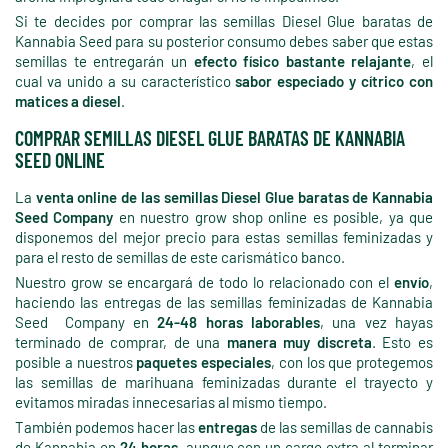
Si te decides por comprar las semillas Diesel Glue baratas de
Kannabia Seed para su posterior consumo debes saber que estas
semillas te entregarán un
efecto físico bastante relajante
, el
cual va unido a su característico
sabor especiado y cítrico con
matices a diesel
.
COMPRAR SEMILLAS DIESEL GLUE BARATAS DE KANNABIA
SEED ONLINE
La
venta online de las semillas Diesel Glue baratas de Kannabia
Seed Company
en nuestro grow shop online es posible, ya que
disponemos del mejor precio para estas semillas feminizadas y
para el resto de semillas de este carismático banco.
Nuestro grow se encargará de todo lo relacionado con el
envío
,
haciendo las entregas de las semillas feminizadas de Kannabia
Seed Company en
24-48 horas laborables
, una vez hayas
terminado de comprar, de una
manera muy discreta
. Esto es
posible a nuestros
paquetes especiales
, con los que protegemos
las semillas de marihuana feminizadas durante el trayecto y
evitamos miradas innecesarias al mismo tiempo.
También podemos hacer las
entregas
de las semillas de cannabis
de Kannabia en
24 horas
, aunque con un cargo extra al terminar