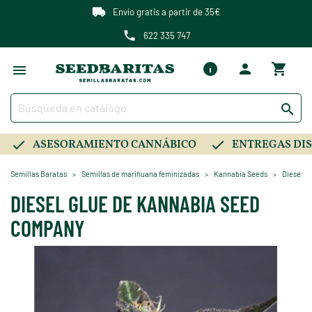
Envío gratis a partir de 35€
622 335 747

ASESORAMIENTO CANNÁBICO
ENTREGAS DIS
Semillas Baratas
Semillas de marihuana feminizadas
Kannabia Seeds
Diesel G
DIESEL GLUE DE KANNABIA SEED
COMPANY