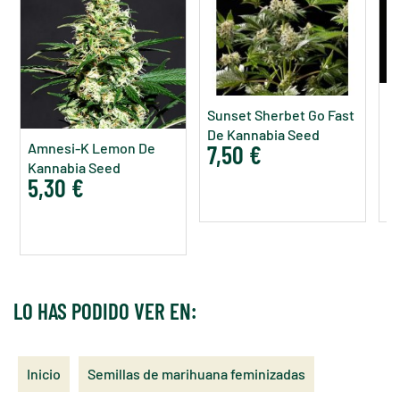
Sunset Sherbet Go Fast
D
De Kannabia Seed
K
Amnesi-K Lemon De
7,50 €
8
Company
Kannabia Seed
5,30 €
Company
LO HAS PODIDO VER EN:
Inicio
Semillas de marihuana feminizadas