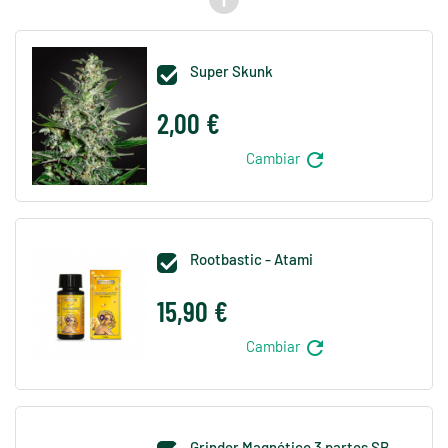
Super Skunk

2,00 €
refresh
Cambiar
Rootbastic - Atami

15,90 €
refresh
Cambiar
Grinder Magnético 3 partes SB