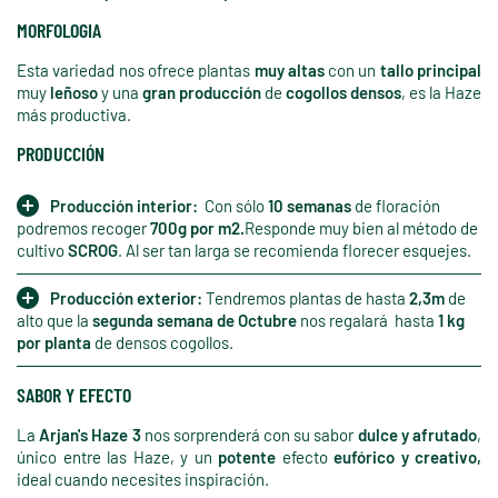
MORFOLOGIA
Esta variedad nos ofrece plantas
muy altas
con un
tallo principal
muy
leñoso
y una
gran producción
de
cogollos densos
, es la Haze
más productiva.
PRODUCCIÓN
Producción interior:
Con sólo
10 semanas
de floración
podremos recoger
700g por m2.
Responde muy bien al método de
cultivo
SCROG
. Al ser tan larga se recomienda florecer esquejes.
Producción exterior:
Tendremos plantas de hasta
2,3m
de
alto que la
segunda semana de Octubre
nos regalará hasta
1 kg
por planta
de densos cogollos.
SABOR Y EFECTO
La
Arjan's Haze 3
nos sorprenderá con su sabor
dulce y afrutado
,
único entre las Haze, y un
potente
efecto
eufórico y creativo,
ideal cuando necesites inspiración.