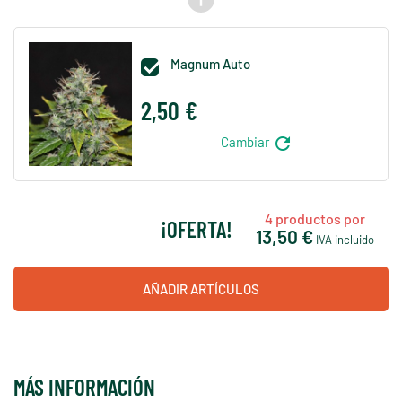
Magnum Auto

2,50 €
refresh
Cambiar
4
productos por
¡OFERTA!
13,50 €
IVA incluido
AÑADIR ARTÍCULOS
MÁS INFORMACIÓN