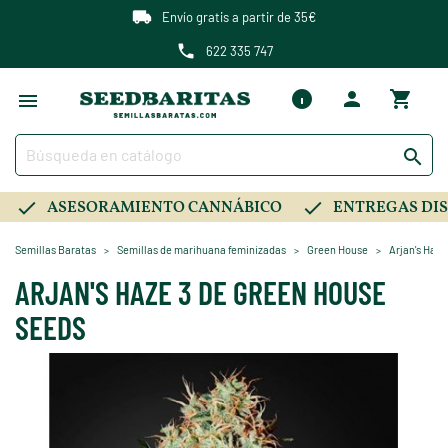
Envío gratis a partir de 35€
622 335 747

ASESORAMIENTO CANNÁBICO
ENTREGAS DIS
Semillas Baratas
Semillas de marihuana feminizadas
Green House
Arjan's Haz
ARJAN'S HAZE 3 DE GREEN HOUSE
SEEDS