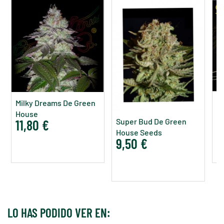
Milky Dreams De Green
S
House
G
11,80 €
Super Bud De Green
1
House Seeds
9,50 €
LO HAS PODIDO VER EN: