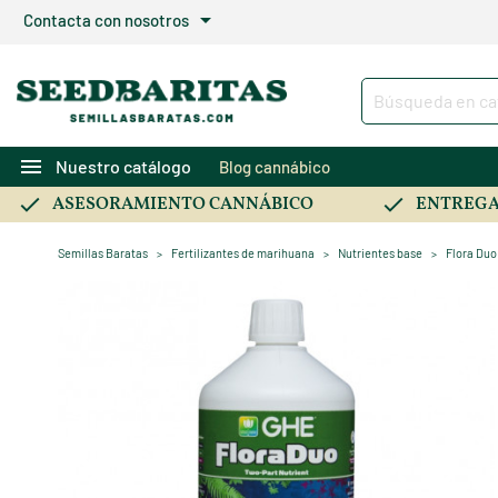
arrow_drop_down
Contacta con nosotros
menu
Nuestro catálogo
Blog cannábico
ASESORAMIENTO CANNÁBICO
ENTREGA
Semillas Baratas
Fertilizantes de marihuana
Nutrientes base
Flora Du