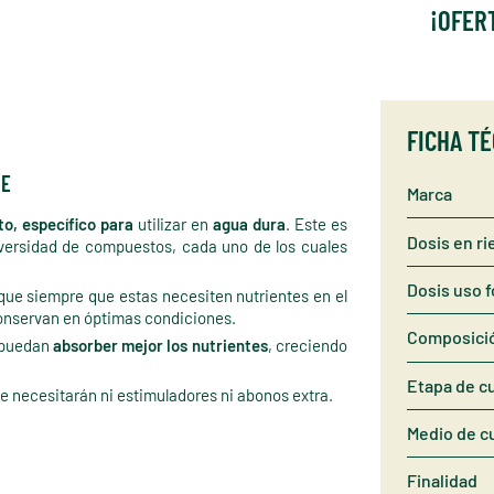
¡OFER
FICHA T
HE
Marca
o, específico
para
utilizar en
agua dura
. Este es
Dosis en ri
versidad de compuestos, cada uno de los cuales
Dosis uso f
 que siempre que estas necesiten nutrientes en el
conservan en óptimas condiciones.
Composici
a puedan
absorber mejor los nutrientes
, creciendo
Etapa de cu
se necesitarán ni estimuladores ni abonos extra.
Medio de cu
Finalidad