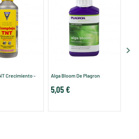
ATA 
7,0
T Crecimiento -
Alga Bloom De Plagron
5,05 €