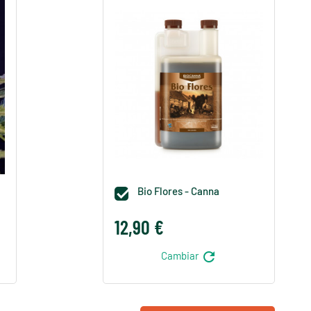
Bio Flores - Canna

12,90 €
refresh
Cambiar