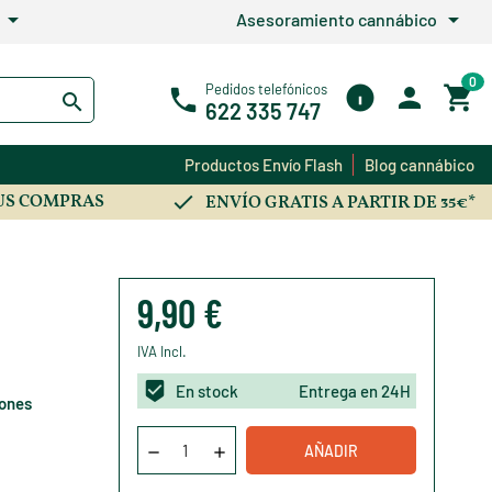
arrow_drop_down
arrow_drop_down
Asesoramiento cannábico
0
Pedidos telefónicos
622 335 747
Productos Envío Flash
Blog cannábico
US COMPRAS
ENVÍO GRATIS A PARTIR DE 35€*
9,90 €
IVA Incl.
En stock
Entrega en 24H
iones
AÑADIR