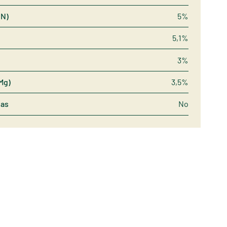
(N)
5%
5,1%
3%
Mg)
3,5%
nas
No