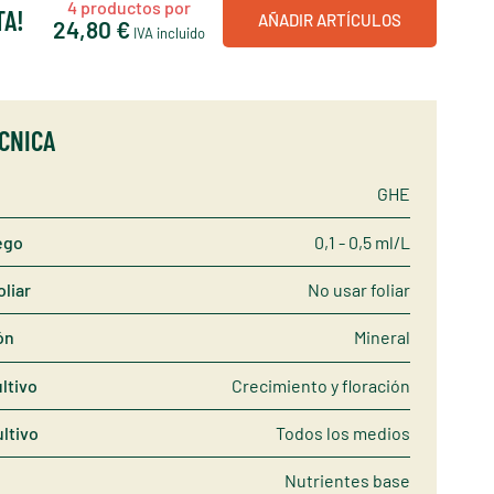
4
productos por
TA!
AÑADIR ARTÍCULOS
24,80 €
IVA incluido
ÉCNICA
GHE
ego
0,1 - 0,5 ml/L
oliar
No usar foliar
ón
Mineral
ltivo
Crecimiento y floración
ltivo
Todos los medios
Nutrientes base