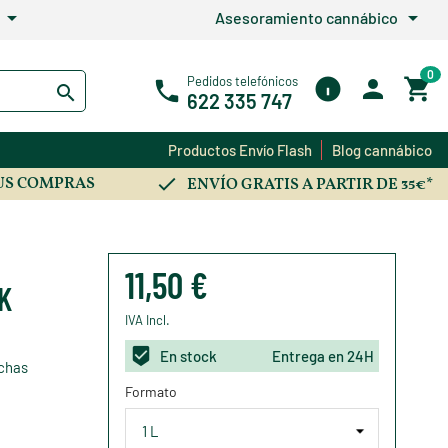
arrow_drop_down
arrow_drop_down
Asesoramiento cannábico
0
Pedidos telefónicos
622 335 747
Productos Envío Flash
Blog cannábico
US COMPRAS
ENVÍO GRATIS A PARTIR DE 35€*
11,50 €
K
IVA Incl.
En stock
Entrega en 24H
echas
Formato