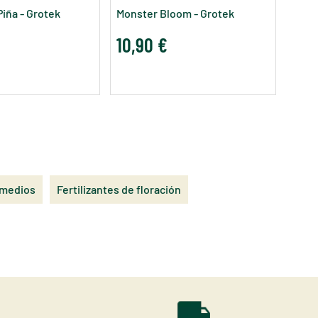
7,0
Piña - Grotek
Monster Bloom - Grotek
10,90 €
s medios
Fertilizantes de floración