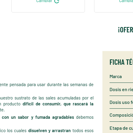
refresh
Cambiar
Cambi
¡OFER
FICHA T
Marca
nte pensada para usar durante las semanas de
Dosis en ri
uestro sustrato de las sales acumuladas por el
Dosis uso f
un producto
difícil de consumir, que rascará la
te.
Composici
 con un sabor y fumada agradables
debemos
Etapa de cu
bico los cuales
disuelven y arrastran
todos esos