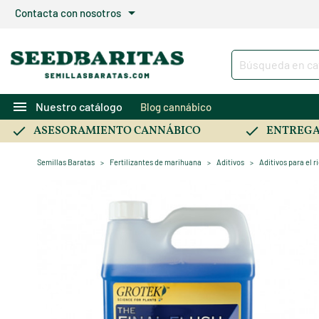
arrow_drop_down
Contacta con nosotros
menu
Nuestro catálogo
Blog cannábico
ASESORAMIENTO CANNÁBICO
ENTREGA
Semillas Baratas
Fertilizantes de marihuana
Aditivos
Aditivos para el r