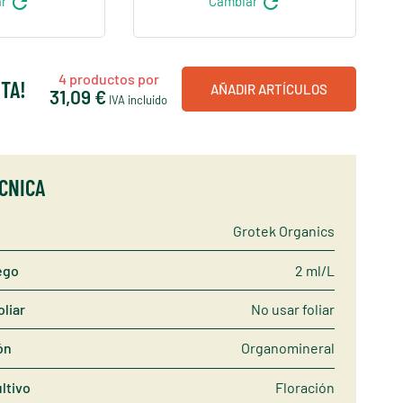
refresh
refresh
ar
Cambiar
4
productos por
TA!
AÑADIR ARTÍCULOS
31,09 €
IVA incluido
ÉCNICA
Grotek Organics
ego
2 ml/L
oliar
No usar foliar
ón
Organomineral
ltivo
Floración