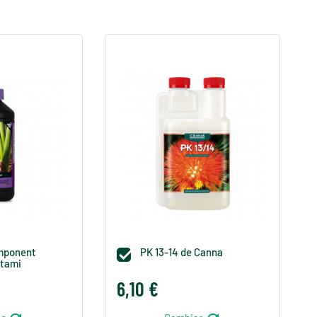
mponent
PK 13-14 de Canna

Atami
6,10 €