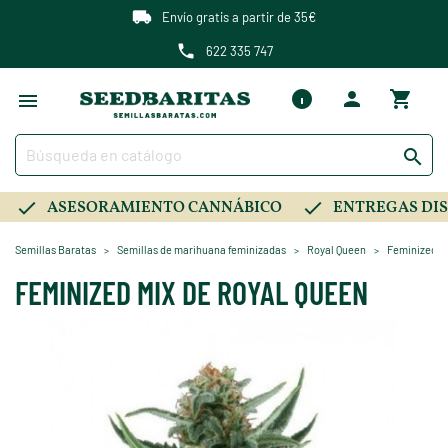
Envío gratis a partir de 35€
622 335 747

ASESORAMIENTO CANNÁBICO
ENTREGAS DIS
Semillas Baratas
Semillas de marihuana feminizadas
Royal Queen
Feminized M
FEMINIZED MIX DE ROYAL QUEEN