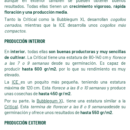
aunque en exterior también se pueden obtener buenos
resultados. Todas ellas tienen un
crecimiento vigoroso, rápida
floración y una producción media
.
Tanto la Critical como la Bubblegum XL desarrollan
cogollos
cerrados
, mientras que la ICE desarrolla unos
cogollos más
compactos
.
PRODUCCIÓN INTERIOR
En
interior
, todas ellas
son buenas productoras y muy sencillas
de cultivar
. La Critical tiene una estatura de 80-140 cm y
florece
a las 7 o 9 semanas
desde su germinación. Es capaz de
producir
hasta 600 gr/m2
, por lo que su rendimiento es muy
elevado.
La
ICE
es un poquito más pequeña, teniendo una estatura
máxima de 120 cm. Esta
florece a las 8 o 10 semanas
y produce
unas cosechas de
hasta 450 gr/m2
.
Por su parte, la
Bubblegum X
L tiene una estatura similar a la
Critical
. Esta
termina de florecer a las 8 o 9 semanas
desde su
germinación y ofrece unos resultados de
hasta 550 gr/m2
.
PRODUCCIÓN EXTERIOR