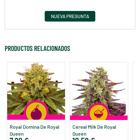
NUEVA PREGUNTA
PRODUCTOS RELACIONADOS
Royal Domina De Royal
Cereal Milk De Royal
W
Queen
Queen
R