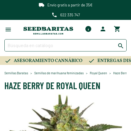
Envío gratis a partir de 35€
622 335 747

ASESORAMIENTO CANNÁBICO
ENTREGAS DIS
Semillas Baratas
Semillas de marihuana feminizadas
Royal Queen
Haze Berry d
HAZE BERRY DE ROYAL QUEEN