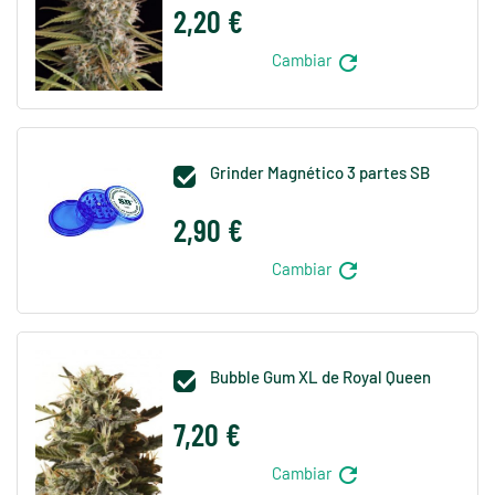
2,20 €
refresh
Cambiar
Grinder Magnético 3 partes SB

2,90 €
refresh
Cambiar
Bubble Gum XL de Royal Queen

7,20 €
refresh
Cambiar