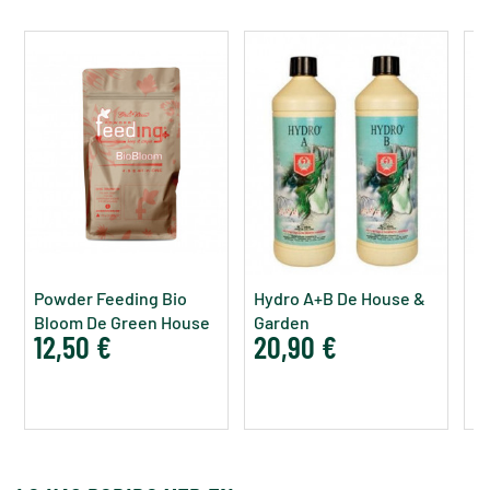
Powder Feeding Bio
Hydro A+B De House &
Hi
Bloom De Green House
Garden
H
12,50 €
20,90 €
9
Feeding