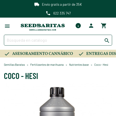
Envío gratis a partir de 35€
622 335 747

ASESORAMIENTO CANNÁBICO
ENTREGAS DIS
Semillas Baratas
Fertilizantes de marihuana
Nutrientes base
Coco - Hesi
COCO - HESI