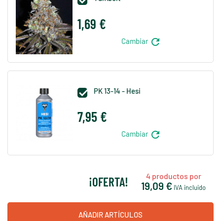
1,69 €
refresh
Cambiar
PK 13-14 - Hesi

7,95 €
refresh
Cambiar
4
productos por
¡OFERTA!
19,09 €
IVA incluido
AÑADIR ARTÍCULOS