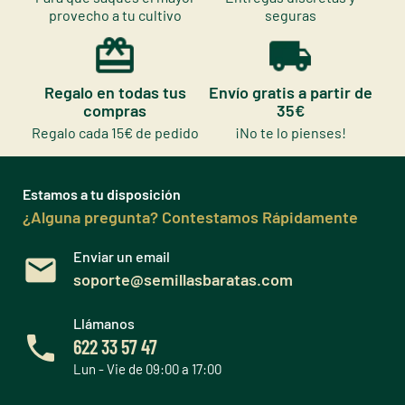
provecho a tu cultivo
seguras
Regalo en todas tus
Envío gratis a partir de
compras
35€
Regalo cada 15€ de pedido
¡No te lo pienses!
Estamos a tu disposición
¿Alguna pregunta? Contestamos Rápidamente
Enviar un email
soporte@semillasbaratas.com
Llámanos
622 33 57 47
Lun - Vie de 09:00 a 17:00