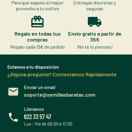
Para que saques el mayor
Entregas discretas y
provecho a tu cultivo
seguras
Regalo en todas tus
Envío gratis a partir de
compras
35€
Regalo cada 15€ de pedido
¡No te lo pienses!
Estamos a tu disposición
¿Alguna pregunta? Contestamos Rápidamente
Enviar un email
soporte@semillasbaratas.com
Llámanos
622 33 57 47
Lun - Vie de 09:00 a 17:00