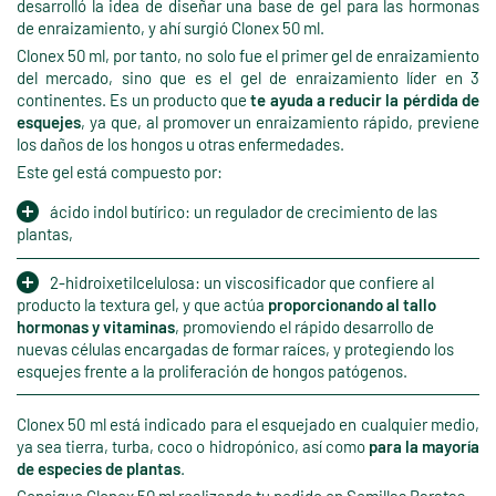
desarrolló la idea de diseñar una base de gel para las hormonas
de enraizamiento, y ahí surgió Clonex 50 ml.
Clonex 50 ml, por tanto, no solo fue el primer gel de enraizamiento
del mercado, sino que es el gel de enraizamiento líder en 3
continentes. Es un producto que
te ayuda a reducir la pérdida de
esquejes
, ya que, al promover un enraizamiento rápido, previene
los daños de los hongos u otras enfermedades.
Este gel está compuesto por:
ácido indol butírico: un regulador de crecimiento de las
plantas,
2-hidroixetilcelulosa: un viscosificador que confiere al
producto la textura gel, y que actúa
proporcionando al tallo
hormonas y vitaminas
, promoviendo el rápido desarrollo de
nuevas células encargadas de formar raíces, y protegiendo los
esquejes frente a la proliferación de hongos patógenos.
Clonex 50 ml está indicado para el esquejado en cualquier medio,
ya sea tierra, turba, coco o hidropónico, así como
para la mayoría
de especies de plantas
.
Consigue Clonex 50 ml realizando tu pedido en Semillas Baratas.