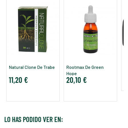
Ro
Pl
Natural Clone De Trabe
Rootmax De Green
2
Hope
11,20 €
20,10 €
LO HAS PODIDO VER EN: