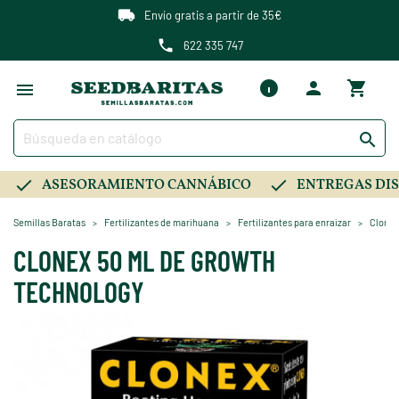
Envío gratis a partir de 35€
622 335 747

ASESORAMIENTO CANNÁBICO
ENTREGAS DIS
Semillas Baratas
Fertilizantes de marihuana
Fertilizantes para enraizar
Clonex
CLONEX 50 ML DE GROWTH
TECHNOLOGY