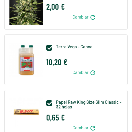
2,00 €
refresh
Cambiar
Terra Vega - Canna

10,20 €
refresh
Cambiar
Papel Raw King Size Slim Classic -

32 hojas
0,65 €
refresh
Cambiar