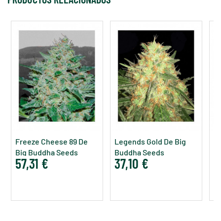
Freeze Cheese 89 De
Legends Gold De Big
G
Big Buddha Seeds
Buddha Seeds
S
57,31 €
37,10 €
3