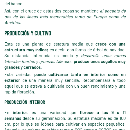
del banco.
Así, con el cruce de estas dos cepas se mantiene
el encanto de
dos de las líneas más memorables tanto de Europa como de
América
.
PRODUCCIÓN Y CULTIVO
Esta es una planta de estatura media que
crece con una
estructura muy índica
; es decir, con forma de árbol de navidad.
Su distancia internodal es media y
desarrolla unas ramas
laterales fuertes y gruesas
. Además,
produce unos cogollos muy
grandes y cerrados
.
Esta variedad
puede cultivarse tanto en interior como en
exterior
de una manera muy sencilla. Recompensará a todo
aquel que se atreva a cultivarla con un buen rendimiento y una
rápida floración.
PRODUCCIÓN INTERIOR
En
interior
, es una variedad que
florece a las 9 u 11
semanas
desde su germinación. Su estatura máxima es de 100
cm, por lo que es idónea para cultivar en espacios pequeños.
Además,
se adapta muy bien tanto a SOG como a SCROG
, ya que