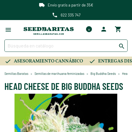
Envío gratis a partir de 35€
622 335 747

ASESORAMIENTO CANNÁBICO
ENTREGAS DIS
Semillas Baratas
Semillas de marihuana feminizadas
Big Buddha Seeds
Head C
HEAD CHEESE DE BIG BUDDHA SEEDS