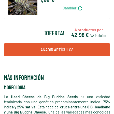
refresh
Cambiar
4
productos por
¡OFERTA!
42,98 €
IVA incluido
AÑADIR ARTÍCULOS
MÁS INFORMACIÓN
MORFOLOGÍA
La
Head Cheese de Big Buddha Seeds
es una variedad
feminizada con una genética predominantemente índica:
75%
índica y 25% sativa
. Esta nace del
cruce entre una 818 Headband
y una Big Buddha Cheese
; una de las variedades más conocidas