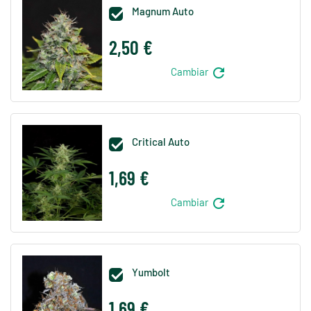
Magnum Auto

2,50 €
refresh
Cambiar
Critical Auto

1,69 €
refresh
Cambiar
Yumbolt

1,69 €