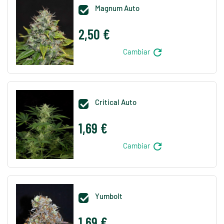
Magnum Auto

2,50 €
refresh
Cambiar
Critical Auto

1,69 €
refresh
Cambiar
Yumbolt

1,69 €