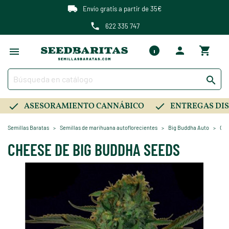
Envío gratis a partir de 35€
622 335 747

ASESORAMIENTO CANNÁBICO
ENTREGAS DIS
Semillas Baratas
Semillas de marihuana autoflorecientes
Big Buddha Auto
Che
CHEESE DE BIG BUDDHA SEEDS