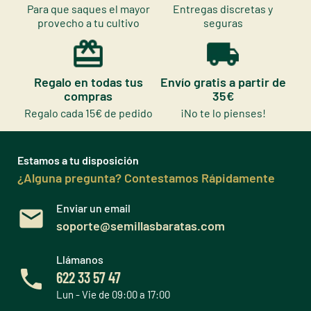
Para que saques el mayor
Entregas discretas y
provecho a tu cultivo
seguras
Regalo en todas tus
Envío gratis a partir de
compras
35€
Regalo cada 15€ de pedido
¡No te lo pienses!
Estamos a tu disposición
¿Alguna pregunta? Contestamos Rápidamente
Enviar un email
soporte@semillasbaratas.com
Llámanos
622 33 57 47
Lun - Vie de 09:00 a 17:00