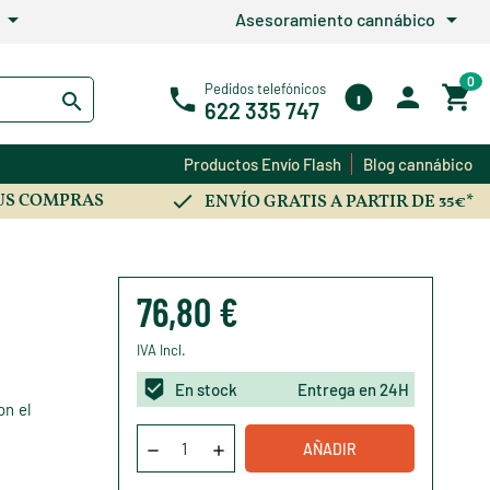
arrow_drop_down
arrow_drop_down
Asesoramiento cannábico
0
Pedidos telefónicos
622 335 747
Productos Envío Flash
Blog cannábico
US COMPRAS
ENVÍO GRATIS A PARTIR DE 35€*
76,80 €
IVA Incl.
En stock
Entrega en 24H
on el
AÑADIR