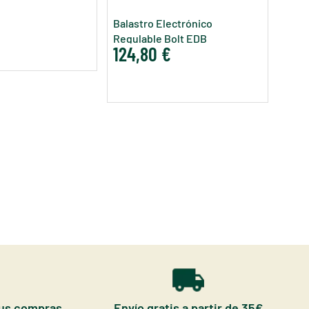
Regu
155
Balastro Electrónico
Regulable Bolt EDB
124,80 €
tus compras
Envío gratis a partir de 35€