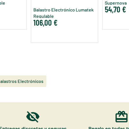
ble
Supernova
54,70 €
Balastro Electrónico Lumatek
Regulable
106,00 €
alastros Electrónicos
Entregas discretas y seguras
Regalo en todas 