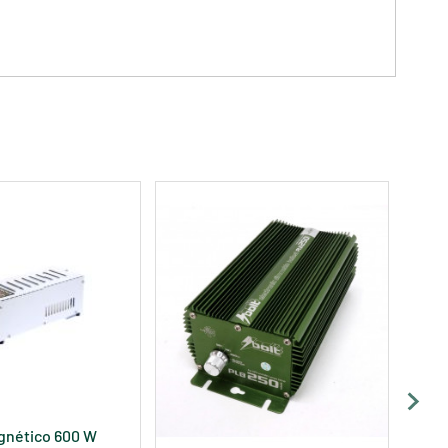
gnético 600 W
Balas