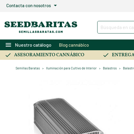
arrow_drop_down
Contacta con nosotros
menu
Nuestro catálogo
Blog cannábico
ASESORAMIENTO CANNÁBICO
ENTREGA
Semillas Baratas
Iluminación para Cultivo de Interior
Balastros
Balast