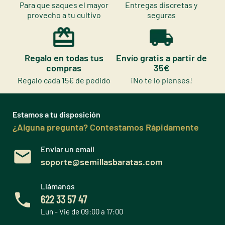
Para que saques el mayor
Entregas discretas y
provecho a tu cultivo
seguras
Regalo en todas tus
Envío gratis a partir de
compras
35€
Regalo cada 15€ de pedido
¡No te lo pienses!
Estamos a tu disposición
¿Alguna pregunta? Contestamos Rápidamente
Enviar un email
soporte@semillasbaratas.com
Llámanos
622 33 57 47
Lun - Vie de 09:00 a 17:00