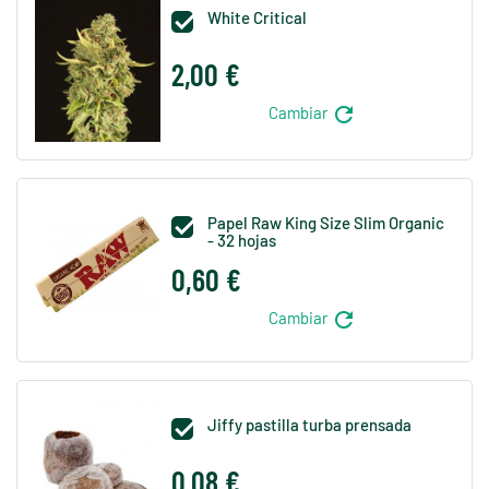
White Critical

2,00 €
refresh
Cambiar
Papel Raw King Size Slim Organic

- 32 hojas
0,60 €
refresh
Cambiar
Jiffy pastilla turba prensada

0,08 €