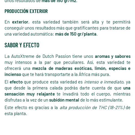
unos resultados de
más de 150 gr/m2
.
PRODUCCIÓN EXTERIOR
En
exterior
, esta variedad también será alta y te permitirá
conseguir unos resultados más que gratificantes para tratarse de
una variedad automática:
más de 150 gr/planta
.
SABOR Y EFECTO
La AutoXtreme de Dutch Passion tiene unos
aromas y sabores
muy intensos a la par que peculiares. Así, esta variedad te
ofrecerá una
mezcla de maderas exóticas, limón, especias e
incienso
que te hará transportarte a la África más pura.
El
efecto
que produce esta variedad es
intenso e inmediato
, ya
que desde la primera calada podrás darte cuenta de que
una
sensación muy relajante
te invadirá todo el cuerpo, mientras
disfrutas a la vez de un
subidón mental
de lo más estimulante.
Este efecto es gracias a la
alta producción de THC (18-21%)
de
esta planta.