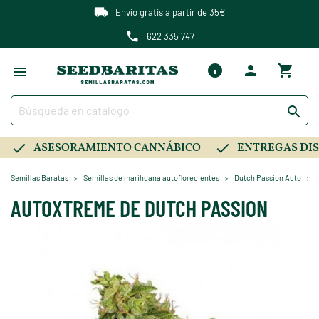
Envío gratis a partir de 35€
622 335 747

ASESORAMIENTO CANNÁBICO
ENTREGAS DIS
Semillas Baratas
Semillas de marihuana autoflorecientes
Dutch Passion Auto
AUTOXTREME DE DUTCH PASSION