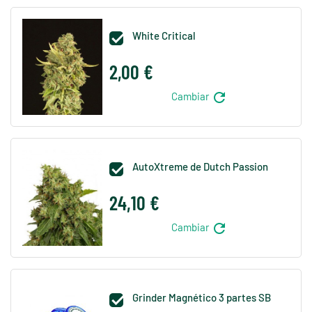
White Critical

2,00 €
refresh
Cambiar
AutoXtreme de Dutch Passion

24,10 €
refresh
Cambiar
Grinder Magnético 3 partes SB
