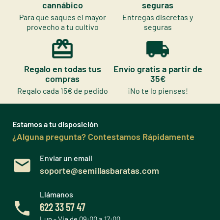
cannábico
seguras
Para que saques el mayor
Entregas discretas y
provecho a tu cultivo
seguras
Regalo en todas tus
Envío gratis a partir de
compras
35€
Regalo cada 15€ de pedido
¡No te lo pienses!
Estamos a tu disposición
¿Alguna pregunta? Contestamos Rápidamente
Enviar un email
soporte@semillasbaratas.com
Llámanos
622 33 57 47
Lun - Vie de 09:00 a 17:00