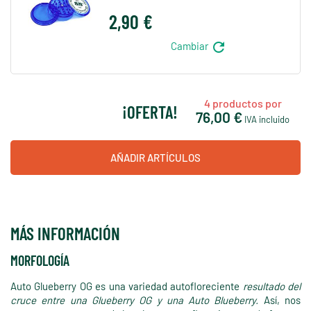
2,90 €
refresh
Cambiar
4
productos por
¡OFERTA!
76,00 €
IVA incluido
AÑADIR ARTÍCULOS
MÁS INFORMACIÓN
MORFOLOGÍA
Auto Glueberry OG es una variedad autofloreciente
resultado del
cruce entre una Glueberry OG y una Auto Blueberry.
Así, nos