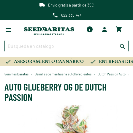
Envío gratis a partir de 35€
622 335 747

ASESORAMIENTO CANNÁBICO
ENTREGAS DIS
Semillas Baratas
Semillas de marihuana autoflorecientes
Dutch Passion Auto
AUTO GLUEBERRY OG DE DUTCH
PASSION