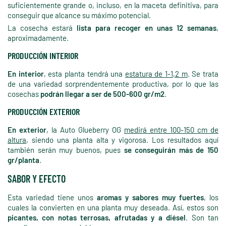
suficientemente grande o, incluso, en la maceta definitiva, para
conseguir que alcance su máximo potencial.
La cosecha estará
lista para recoger en unas 12 semanas
,
aproximadamente.
PRODUCCIÓN INTERIOR
En interior
, esta planta tendrá una
estatura de 1-1,2 m
. Se trata
de una variedad sorprendentemente productiva, por lo que las
cosechas
podrán llegar a ser de 500-600 gr/m2
.
PRODUCCIÓN EXTERIOR
En exterior
, la Auto Glueberry OG
medirá entre 100-150 cm de
altura
, siendo una planta alta y vigorosa. Los resultados aquí
también serán muy buenos, pues
se conseguirán más de 150
gr/planta
.
SABOR Y EFECTO
Esta variedad tiene unos
aromas y sabores muy fuertes
, los
cuales la convierten en una planta muy deseada. Así, estos son
picantes, con notas terrosas, afrutadas y a diésel
. Son tan