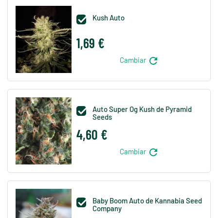
Kush Auto

1,69 €
refresh
Cambiar
Auto Super Og Kush de Pyramid

Seeds
4,60 €
refresh
Cambiar
Baby Boom Auto de Kannabia Seed

Company