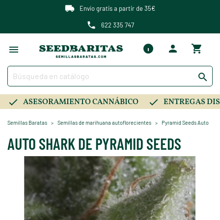
Envío gratis a partir de 35€
622 335 747

ASESORAMIENTO CANNÁBICO
ENTREGAS DIS
Semillas Baratas
Semillas de marihuana autoflorecientes
Pyramid Seeds Auto
AUTO SHARK DE PYRAMID SEEDS