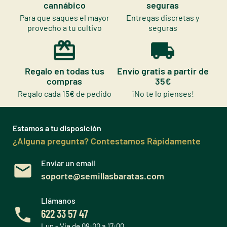
cannábico
seguras
Para que saques el mayor
Entregas discretas y
provecho a tu cultivo
seguras
Regalo en todas tus
Envío gratis a partir de
compras
35€
Regalo cada 15€ de pedido
¡No te lo pienses!
Estamos a tu disposición
¿Alguna pregunta? Contestamos Rápidamente
Enviar un email
soporte@semillasbaratas.com
Llámanos
622 33 57 47
Lun - Vie de 09:00 a 17:00