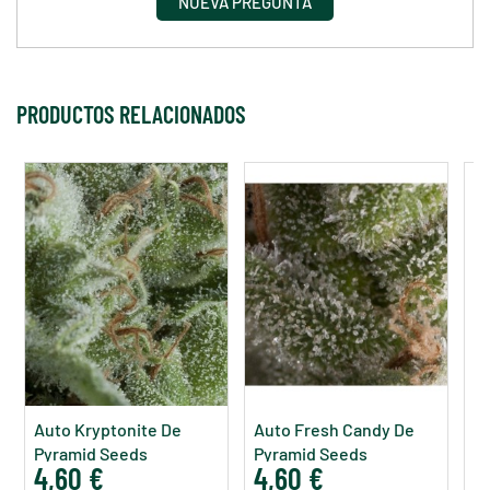
NUEVA PREGUNTA
PRODUCTOS RELACIONADOS
Auto Kryptonite De
Auto Fresh Candy De
A
Pyramid Seeds
Pyramid Seeds
P
4,60 €
4,60 €
4