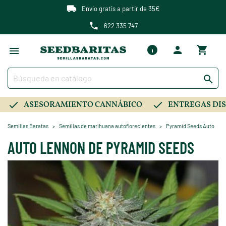
Envío gratis a partir de 35€
622 335 747

ASESORAMIENTO CANNÁBICO
ENTREGAS DIS
Semillas Baratas
Semillas de marihuana autoflorecientes
Pyramid Seeds Auto
AUTO LENNON DE PYRAMID SEEDS