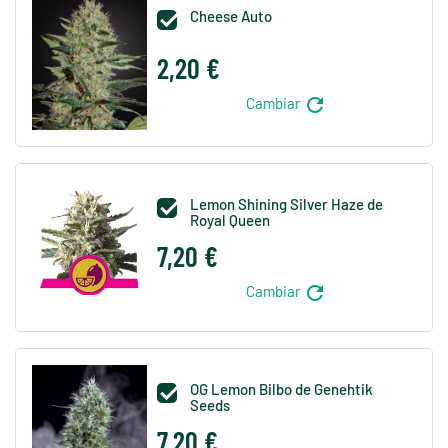
Cheese Auto

2,20 €
refresh
Cambiar
Lemon Shining Silver Haze de

Royal Queen
7,20 €
refresh
Cambiar
OG Lemon Bilbo de Genehtik

Seeds
7,20 €