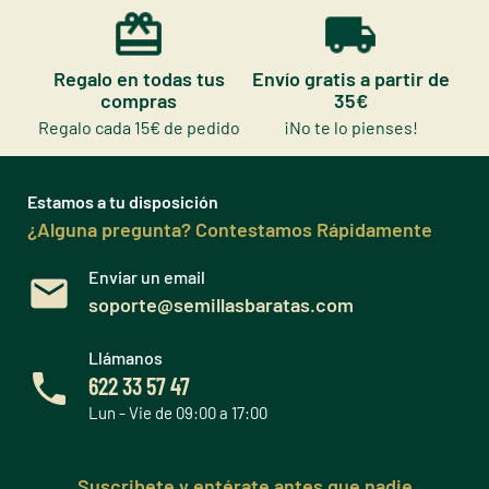
Regalo en todas tus
Envío gratis a partir de
compras
35€
Regalo cada 15€ de pedido
¡No te lo pienses!
Estamos a tu disposición
¿Alguna pregunta? Contestamos Rápidamente
Enviar un email
soporte@semillasbaratas.com
Llámanos
622 33 57 47
Lun - Vie de 09:00 a 17:00
Suscribete y entérate antes que nadie