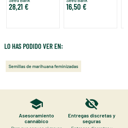
Seed Bank
Seed Bank
B
28,21 €
16,50 €
1
LO HAS PODIDO VER EN:
Semillas de marihuana feminizadas
Asesoramiento
Entregas discretas y
cannábico
seguras