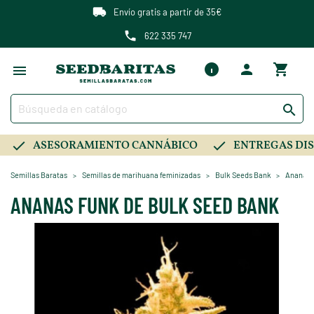
Envío gratis a partir de 35€
622 335 747

ASESORAMIENTO CANNÁBICO
ENTREGAS DIS
Semillas Baratas
Semillas de marihuana feminizadas
Bulk Seeds Bank
Ananas 
ANANAS FUNK DE BULK SEED BANK