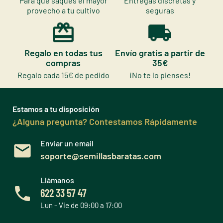
Para que saques el mayor
Entregas discretas y
provecho a tu cultivo
seguras
Regalo en todas tus
Envío gratis a partir de
compras
35€
Regalo cada 15€ de pedido
¡No te lo pienses!
Estamos a tu disposición
¿Alguna pregunta? Contestamos Rápidamente
Enviar un email
soporte@semillasbaratas.com
Llámanos
622 33 57 47
Lun - Vie de 09:00 a 17:00