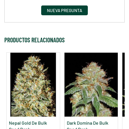
NUEVA PREGUNTA
PRODUCTOS RELACIONADOS
Nepal Gold De Bulk
Dark Domina De Bulk
M