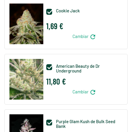
Cookie Jack

1,69 €
refresh
Cambiar
American Beauty de Dr

Underground
11,80 €
refresh
Cambiar
Purple Glam Kush de Bulk Seed

Bank