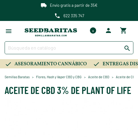
Envío gratis a partir de 35€
622 335 747

ASESORAMIENTO CANNÁBICO
ENTREGAS DIS
Semillas Baratas
Flores, Hash y Vaper CBD y CBG
Aceite de CBD
Aceite de CBD 
ACEITE DE CBD 3% DE PLANT OF LIFE