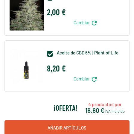
2,00 €
refresh
Cambiar
Aceite de CBD 6% | Plant of Life

8,20 €
refresh
Cambiar
4
productos por
¡OFERTA!
16,60 €
IVA incluido
AÑADIR ARTÍCULOS