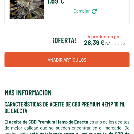
1,69 €
refresh
Cambiar
4
productos por
¡OFERTA!
28,39 €
IVA incluido
AÑADIR ARTÍCULOS
MÁS INFORMACIÓN
CARACTERÍSTICAS DE ACEITE DE CBD PREMIUM HEMP 10 ML
DE ENECTA
El
aceite de CBD Premium Hemp de Enecta
es uno de los aceites
de mejor calidad que se pueden encontrar en el mercado. De
hecho, este
está catalogado como el mejor aceite de CBD de