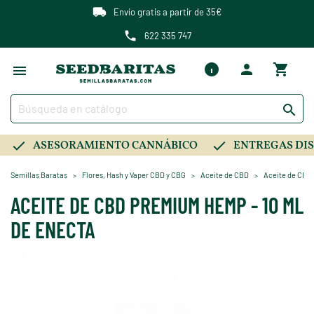
Envío gratis a partir de 35€
622 335 747

ASESORAMIENTO CANNÁBICO
ENTREGAS DIS
Semillas Baratas
Flores, Hash y Vaper CBD y CBG
Aceite de CBD
Aceite de CBD
ACEITE DE CBD PREMIUM HEMP - 10 ML
DE ENECTA