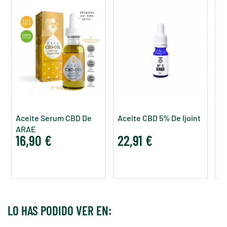
Aceite Serum CBD De
Aceite CBD 5% De Ijoint
A
ARAE
S
16,90 €
22,91 €
2
P
LO HAS PODIDO VER EN: