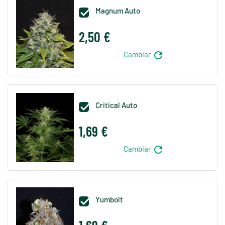
Magnum Auto

2,50 €
refresh
Cambiar
Critical Auto

1,69 €
refresh
Cambiar
Yumbolt
