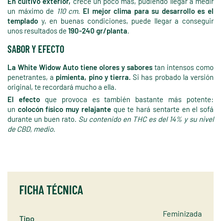
En cultivo exterior,
crece un poco más, pudiendo llegar a medir
un máximo de
110 cm
.
El mejor clima para su desarrollo es el
templado
y, en buenas condiciones, puede llegar a conseguir
unos resultados de
190-240 gr/planta
.
SABOR Y EFECTO
La White Widow Auto tiene olores y sabores
tan intensos como
penetrantes, a
pimienta, pino y tierra.
Si has probado la versión
original, te recordará mucho a ella.
El efecto
que provoca es también bastante más potente:
un
colocón físico muy relajante
que te hará sentarte en el sofá
durante un buen rato.
Su contenido en THC es del 14% y su nivel
de CBD, medio
.
FICHA TÉCNICA
Feminizada
Tipo