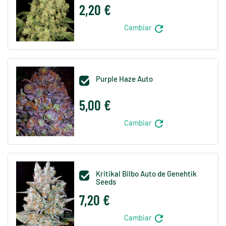
2,20 €
refresh
Cambiar
Purple Haze Auto

5,00 €
refresh
Cambiar
Kritikal Bilbo Auto de Genehtik

Seeds
7,20 €
refresh
Cambiar