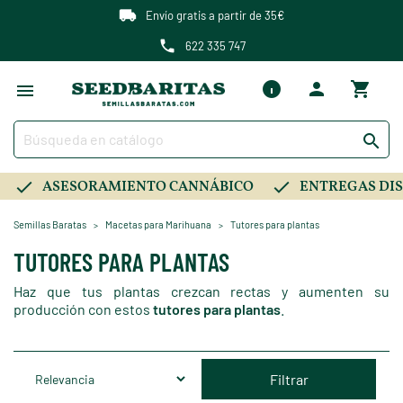
Envío gratis a partir de 35€
622 335 747

ASESORAMIENTO CANNÁBICO
ENTREGAS DIS
Semillas Baratas
Macetas para Marihuana
Tutores para plantas
TUTORES PARA PLANTAS
Haz que tus plantas crezcan rectas y aumenten su
producción con estos
tutores para plantas
.
Filtrar