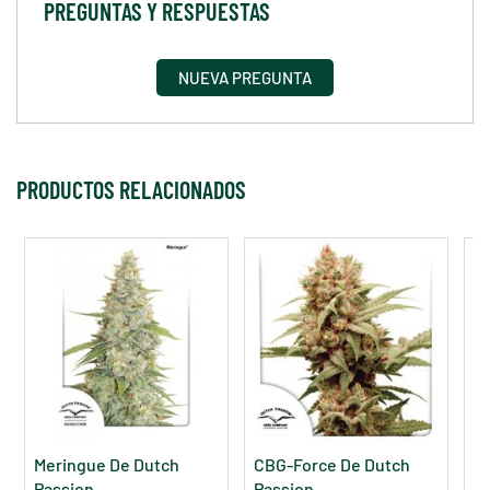
PREGUNTAS Y RESPUESTAS
NUEVA PREGUNTA
PRODUCTOS RELACIONADOS
Meringue De Dutch
CBG-Force De Dutch
Gl
Passion
Passion
P