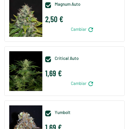
Magnum Auto

2,50 €
refresh
Cambiar
Critical Auto

1,69 €
refresh
Cambiar
Yumbolt

1,69 €