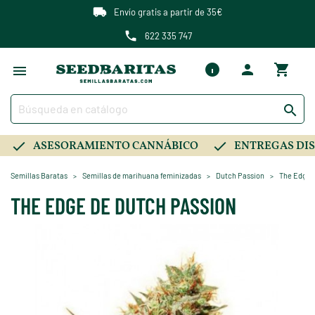
Envío gratis a partir de 35€
622 335 747

ASESORAMIENTO CANNÁBICO
ENTREGAS DIS
Semillas Baratas
Semillas de marihuana feminizadas
Dutch Passion
The Edge 
THE EDGE DE DUTCH PASSION