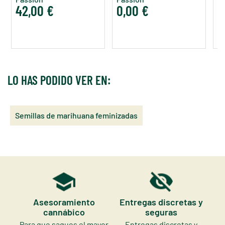
42,00 €
0,00 €
1
LO HAS PODIDO VER EN:
Semillas de marihuana feminizadas
Asesoramiento
Entregas discretas y
cannábico
seguras
Para que saques el mayor
Entregas discretas y