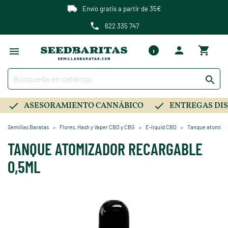
Envío gratis a partir de 35€
622 335 747

ASESORAMIENTO CANNÁBICO
ENTREGAS DIS
Semillas Baratas
Flores, Hash y Vaper CBD y CBG
E-liquid CBD
Tanque atomizad
TANQUE ATOMIZADOR RECARGABLE
0,5ML