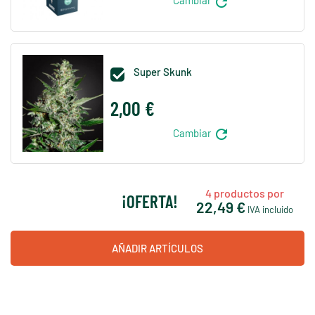
refresh
Cambiar
Super Skunk

2,00 €
refresh
Cambiar
4
productos por
¡OFERTA!
22,49 €
IVA incluido
AÑADIR ARTÍCULOS