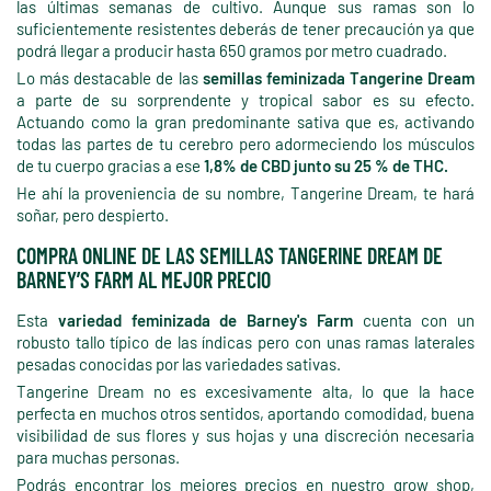
las últimas semanas de cultivo. Aunque sus ramas son lo
suficientemente resistentes deberás de tener precaución ya que
podrá llegar a producir hasta 650 gramos por metro cuadrado.
Lo más destacable de las
semillas feminizada Tangerine Dream
a parte de su sorprendente y tropical sabor es su efecto.
Actuando como la gran predominante sativa que es, activando
todas las partes de tu cerebro pero adormeciendo los músculos
de tu cuerpo gracias a ese
1,8% de CBD junto su 25 % de THC.
He ahí la proveniencia de su nombre, Tangerine Dream, te hará
soñar, pero despierto.
COMPRA ONLINE DE LAS SEMILLAS TANGERINE DREAM DE
BARNEY’S FARM AL MEJOR PRECIO
Esta
variedad feminizada de Barney's Farm
cuenta con un
robusto tallo típico de las índicas pero con unas ramas laterales
pesadas conocidas por las variedades sativas.
Tangerine Dream no es excesivamente alta, lo que la hace
perfecta en muchos otros sentidos, aportando comodidad, buena
visibilidad de sus flores y sus hojas y una discreción necesaria
para muchas personas.
Podrás encontrar los mejores precios en nuestro grow shop,