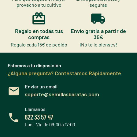
provecho a tu cultivo
seguras
Regalo en todas tus
Envío gratis a partir de
compras
35€
Regalo cada 15€ de pedido
¡No te lo pienses!
Estamos a tu disposición
¿Alguna pregunta? Contestamos Rápidamente
Enviar un email
soporte@semillasbaratas.com
Llámanos
622 33 57 47
Lun - Vie de 09:00 a 17:00