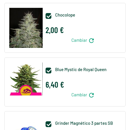
Chocolope

2,00 €
refresh
Cambiar
Blue Mystic de Royal Queen

6,40 €
refresh
Cambiar
Grinder Magnético 3 partes SB
