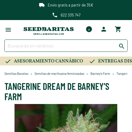
Envío gratis a partir de 35€
622 335 747

ASESORAMIENTO CANNÁBICO
ENTREGAS DIS
Semillas Baratas
Semillas de marihuana feminizadas
Barney's Farm
Tangerine 
TANGERINE DREAM DE BARNEY’S
FARM