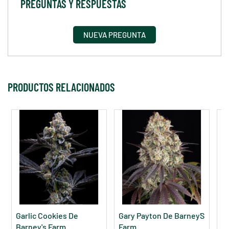
PREGUNTAS Y RESPUESTAS
NUEVA PREGUNTA
PRODUCTOS RELACIONADOS
Garlic Cookies De
Gary Payton De Barney´s
Mo
Barney's Farm
Farm
F