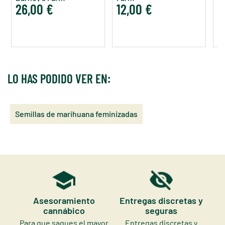
26,00 €
12,00 €
8
LO HAS PODIDO VER EN:
Semillas de marihuana feminizadas
Asesoramiento
Entregas discretas y
cannábico
seguras
Para que saques el mayor
Entregas discretas y