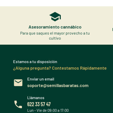
Asesoramiento cannábico
Para que saques el mayor provecho a tu
cultivo
Estamos a tu disposición
¿Alguna pregunta? Contestamos Rápidamente
Enviar un email
soporte@semillasbaratas.com
Llámanos
622 33 57 47
Lun - Vie de 09:00 a 17:00