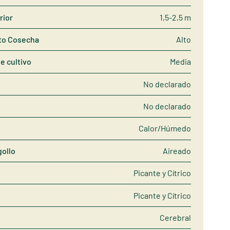
rior
1,5-2,5 m
to Cosecha
Alto
de cultivo
Media
No declarado
No declarado
Calor/Húmedo
gollo
Aireado
Picante y Cítrico
Picante y Cítrico
Cerebral