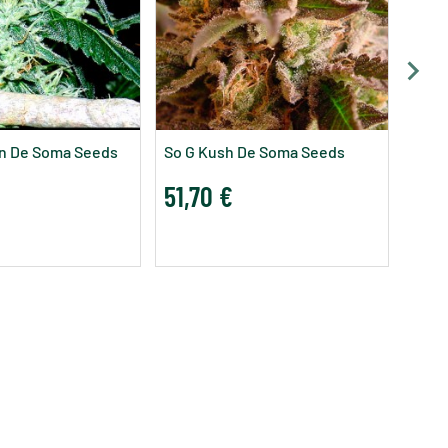
Lave
44,
n De Soma Seeds
So G Kush De Soma Seeds
51,70 €