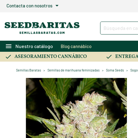
arrow_drop_down
Contacta con nosotros
menu
Nuestro catálogo
Blog cannábico
ASESORAMIENTO CANNÁBICO
ENTREGA
Semillas Baratas
Semillas de marihuana feminizadas
Soma Seeds
Sogo