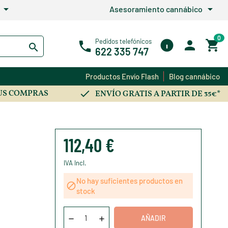
arrow_drop_down
arrow_drop_down
Asesoramiento cannábico
0
Pedidos telefónicos
622 335 747
Productos Envío Flash
Blog cannábico
US COMPRAS
ENVÍO GRATIS A PARTIR DE 35€*
112,40 €
IVA Incl.
No hay suficientes productos en

stock
AÑADIR