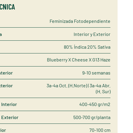
ÉCNICA
Feminizada Fotodependiente
a
Interior y Exterior
80% Índica 20% Sativa
Blueberry X Cheese X G13 Haze
nterior
9-10 semanas
terior
3a-4a Oct. (H.Norte) | 3a-4a Abr.
(H. Sur)
Interior
400-450 gr/m2
 Exterior
500-700 gr/planta
rior
70-100 cm