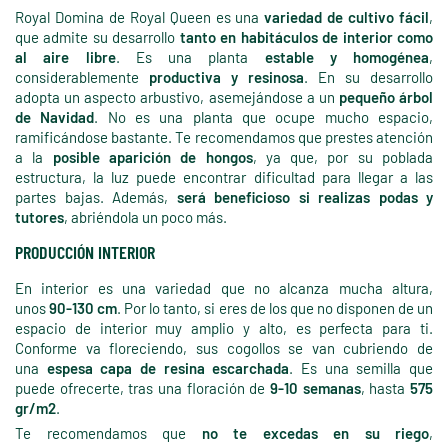
Royal Domina de Royal Queen es una
variedad de cultivo fácil
,
que admite su desarrollo
tanto en habitáculos de interior como
al aire libre
. Es una planta
estable y homogénea
,
considerablemente
productiva y resinosa
. En su desarrollo
adopta un aspecto arbustivo, asemejándose a un
pequeño árbol
de Navidad
. No es una planta que ocupe mucho espacio,
ramificándose bastante. Te recomendamos que prestes atención
a la
posible aparición de hongos
, ya que, por su poblada
estructura, la luz puede encontrar dificultad para llegar a las
partes bajas. Además,
será beneficioso si realizas podas y
tutores
, abriéndola un poco más.
PRODUCCIÓN INTERIOR
En interior es una variedad que no alcanza mucha altura,
unos
90-130 cm
. Por lo tanto, si eres de los que no disponen de un
espacio de interior muy amplio y alto, es perfecta para ti.
Conforme va floreciendo, sus cogollos se van cubriendo de
una
espesa capa de resina escarchada
. Es una semilla que
puede ofrecerte, tras una floración de
9-10 semanas
, hasta
575
gr/m2
.
Te recomendamos que
no te excedas en su riego
,