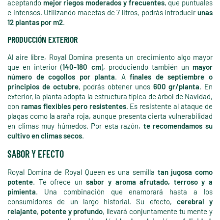
aceptando
mejor riegos moderados y frecuentes
, que puntuales
e intensos. Utilizando macetas de 7 litros, podrás introducir
unas
12 plantas por m2
.
PRODUCCIÓN EXTERIOR
Al aire libre, Royal Domina presenta un crecimiento algo mayor
que en interior (
140-180 cm
), produciendo también un
mayor
número de cogollos por planta
. A
finales de septiembre o
principios de octubre
, podrás obtener unos
600 gr/planta
. En
exterior, la planta adopta la estructura típica de árbol de Navidad,
con
ramas flexibles pero resistentes
. Es resistente al ataque de
plagas como la araña roja, aunque presenta cierta vulnerabilidad
en climas muy húmedos. Por esta razón,
te recomendamos su
cultivo en climas secos
.
SABOR Y EFECTO
Royal Domina de Royal Queen es una semilla
tan jugosa como
potente
. Te ofrece un
sabor y aroma afrutado, terroso y a
pimienta
. Una combinación que enamorará hasta a los
consumidores de un largo historial. Su efecto,
cerebral y
relajante
,
potente y profundo
, llevará conjuntamente tu mente y