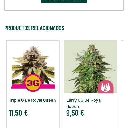
PRODUCTOS RELACIONADOS
Triple G De Royal Queen
Larry OG De Royal
Le
Queen
H
11,50 €
9,50 €
7