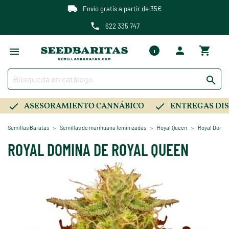
Envío gratis a partir de 35€
622 335 747

ASESORAMIENTO CANNÁBICO
ENTREGAS DIS
Semillas Baratas
Semillas de marihuana feminizadas
Royal Queen
Royal Domin
ROYAL DOMINA DE ROYAL QUEEN