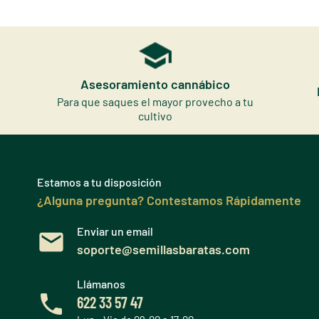
Asesoramiento cannábico
Para que saques el mayor provecho a tu
cultivo
Estamos a tu disposición
¿Alguna pregunta? Contestamos Rápidamente
Enviar un email
soporte@semillasbaratas.com
Llámanos
622 33 57 47