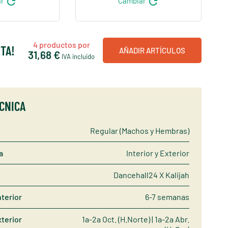
refresh
refresh
ar
Cambiar
4
productos por
TA!
AÑADIR ARTÍCULOS
31,68 €
IVA incluido
ÉCNICA
Regular (Machos y Hembras)
a
Interior y Exterior
Dancehall24 X Kalijah
nterior
6-7 semanas
terior
1a-2a Oct. (H.Norte) | 1a-2a Abr.