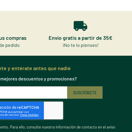
tus compras
Envío gratis a partir de 35€
de pedido
¡No te lo pienses!
te y entérate antes que nadie
s mejores descuentos y promociones?
nto. Para ello, consulte nuestra información de contacto en el aviso