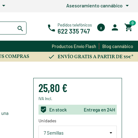
arrow_drop_down
arrow_drop_down
Asesoramiento cannábico
0
Pedidos telefónicos
622 335 747
Productos Envío Flash
Blog cannábico
US COMPRAS
ENVÍO GRATIS A PARTIR DE 35€*
25,80 €
IVA Incl.
En stock
Entrega en 24H
 una
Unidades