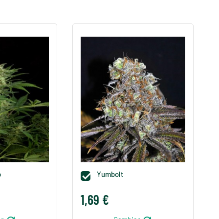
o
Yumbolt

1,69 €