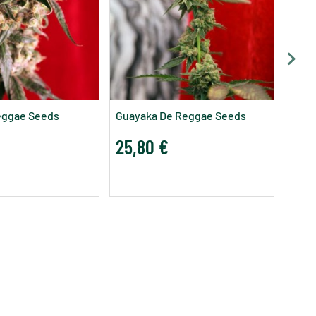
Sess
25,
eggae Seeds
Guayaka De Reggae Seeds
25,80 €