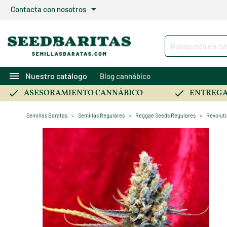
arrow_drop_down
Contacta con nosotros
menu
Nuestro catálogo
Blog cannábico
ASESORAMIENTO CANNÁBICO
ENTREGA
Semillas Baratas
Semillas Regulares
Reggae Seeds Regulares
Revolut