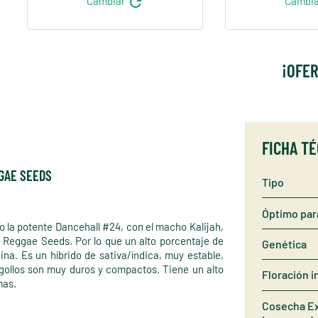
refresh
Cambiar
Cambi
¡OFER
FICHA T
GGAE SEEDS
Tipo
Óptimo par
o la potente Dancehall #24, con el macho Kalijah,
e Reggae Seeds. Por lo que un alto porcentaje de
Genética
a. Es un híbrido de sativa/índica, muy estable,
gollos son muy duros y compactos. Tiene un alto
Floración i
mas.
Cosecha Ex