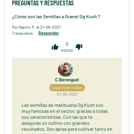
PREGUNTAS Y RESPUESTAS
¿Cómo son las Semillas a Granel Og Kush ?
Por Nacho P. el 21-06-2021
1 respuesta
Responder
0
thumb_up
thumb_down
votos
C.Berenguel
Experto en cultivo
21-06-2021
Las semillas de marihuana Og Kush son
muy famosas en el sector, gracias a todas
sus características. Con las que te
aseguras un cultivo con grandes
resultados. Son aptas para cultivar tanto en