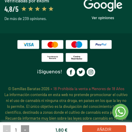
Verificadas por ekomi
4,8/5
Ver opiniones
De más de 239 opiniones.
¡Síguenos!
© Semillas Baratas 2026
+ 18 Prohibida la venta a Menores de 18 Años
La información contenida en esta web no pretende promocionar el cultivo
ni el uso de cannabis ni ninguna otra droga, en países en los que la ley no
lo permite. El único objetivo es la divulgación del conocimiento técnico
científico, destinado a zonas donde el cultivo de cannabis esta permitido.
Recuerda informarte muy bien sobre las leyes sobre cannabis en tu lugar
de residencia, antes de iniciar ningún cultivo de cannabis, pues sigue
AÑADIR
-
+
1,80 €
estando prohibido en muchos países y estados.