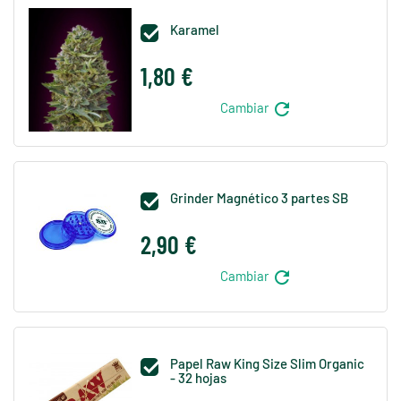
Karamel

1,80 €
refresh
Cambiar
Grinder Magnético 3 partes SB

2,90 €
refresh
Cambiar
Papel Raw King Size Slim Organic

- 32 hojas