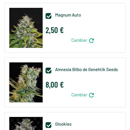
Magnum Auto

2,50 €
refresh
Cambiar
Amnesia Bilbo de Genehtik Seeds

8,00 €
refresh
Cambiar
Glookies
