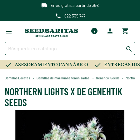
Envío gratis a partir de 35€
622 335 747

ASESORAMIENTO CANNÁBICO
ENTREGAS DIS
Semillas Baratas
Semillas de marihuana feminizadas
Genehtik Seeds
Northern 
NORTHERN LIGHTS X DE GENEHTIK
SEEDS