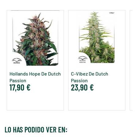
Hollands Hope De Dutch
C-Vibez De Dutch
Eu
Passion
Passion
P
17,90 €
23,90 €
2
LO HAS PODIDO VER EN: