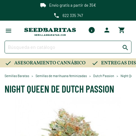
Envío gratis a partir de 35€
622 335 747

ASESORAMIENTO CANNÁBICO
ENTREGAS DIS
Semillas Baratas
Semillas de marihuana feminizadas
Dutch Passion
Night Que
NIGHT QUEEN DE DUTCH PASSION