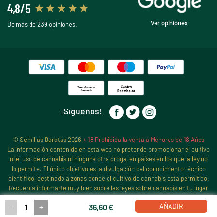
4,8/5
Ver opiniones
De más de 239 opiniones.
¡Síguenos!
© Semillas Baratas 2026
+ 18 Prohibida la venta a Menores de 18 Años
La información contenida en esta web no pretende promocionar el cultivo
ni el uso de cannabis ni ninguna otra droga, en países en los que la ley no
lo permite. El único objetivo es la divulgación del conocimiento técnico
científico, destinado a zonas donde el cultivo de cannabis esta permitido.
Recuerda informarte muy bien sobre las leyes sobre cannabis en tu lugar
de residencia, antes de iniciar ningún cultivo de cannabis, pues sigue
AÑADIR
-
+
36,60 €
estando prohibido en muchos países y estados.