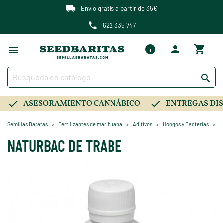
Envío gratis a partir de 35€
622 335 747

ASESORAMIENTO CANNÁBICO
ENTREGAS DIS
Semillas Baratas
Fertilizantes de marihuana
Aditivos
Hongos y Bacterias
N
NATURBAC DE TRABE