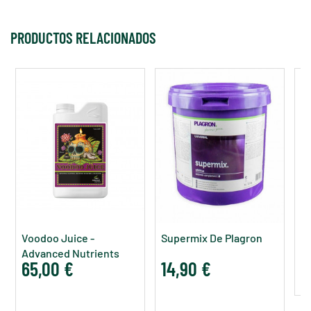
PRODUCTOS RELACIONADOS
R
Voodoo Juice -
Supermix De Plagron
1
Advanced Nutrients
65,00 €
14,90 €