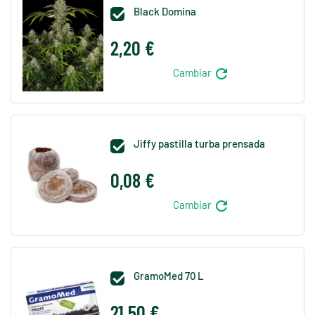
Black Domina

2,20 €
refresh
Cambiar
Jiffy pastilla turba prensada

0,08 €
refresh
Cambiar
GramoMed 70 L

21,50 €