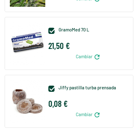
GramoMed 70 L

21,50 €
refresh
Cambiar
Jiffy pastilla turba prensada

0,08 €
refresh
Cambiar