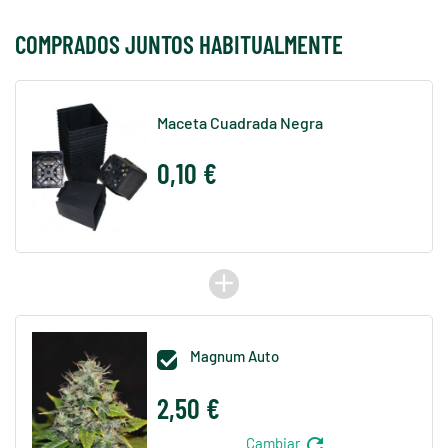
COMPRADOS JUNTOS HABITUALMENTE
Maceta Cuadrada Negra
0,10 €
add
Magnum Auto

2,50 €
refresh
Cambiar