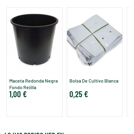
Maceta Redonda Negra
Bolsa De Cultivo Blanca
M
Fondo Rejilla
1,00 €
0,25 €
1