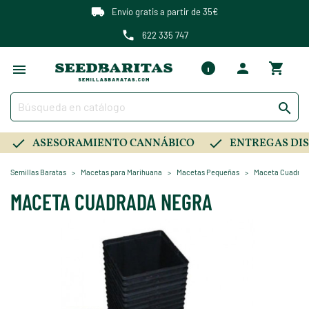
Envío gratis a partir de 35€
622 335 747

ASESORAMIENTO CANNÁBICO
ENTREGAS DIS
Semillas Baratas
Macetas para Marihuana
Macetas Pequeñas
Maceta Cuadrad
MACETA CUADRADA NEGRA