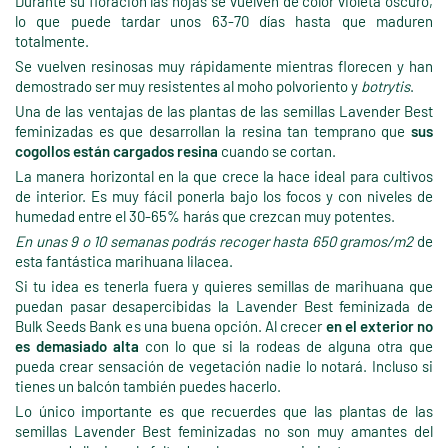
Durante su floración las hojas se vuelven de color violeta oscuro,
lo que puede tardar unos 63-70 días hasta que maduren
totalmente.
Se vuelven resinosas muy rápidamente mientras florecen y han
demostrado ser muy resistentes al moho polvoriento y
botrytis
.
Una de las ventajas de las plantas de las semillas Lavender Best
feminizadas es que desarrollan la resina tan temprano que
sus
cogollos están cargados resina
cuando se cortan.
La manera horizontal en la que crece la hace ideal para cultivos
de interior. Es muy fácil ponerla bajo los focos y con niveles de
humedad entre el 30-65% harás que crezcan muy potentes.
En unas 9 o 10 semanas podrás recoger hasta 650 gramos/m2
de
esta fantástica marihuana lilacea.
Si tu idea es tenerla fuera y quieres semillas de marihuana que
puedan pasar desapercibidas la Lavender Best feminizada de
Bulk Seeds Bank es una buena opción. Al crecer
en el exterior no
es demasiado alta
con lo que si la rodeas de alguna otra que
pueda crear sensación de vegetación nadie lo notará. Incluso si
tienes un balcón también puedes hacerlo.
Lo único importante es que recuerdes que las plantas de las
semillas Lavender Best feminizadas no son muy amantes del