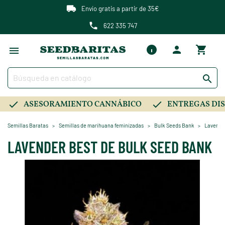
Envío gratis a partir de 35€
622 335 747

ASESORAMIENTO CANNÁBICO
ENTREGAS DIS
Semillas Baratas
Semillas de marihuana feminizadas
Bulk Seeds Bank
Lavende
LAVENDER BEST DE BULK SEED BANK