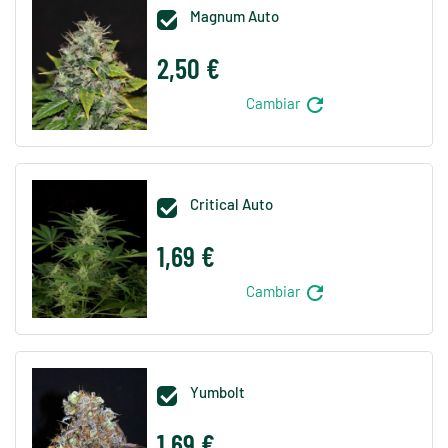
Magnum Auto

2,50 €
refresh
Cambiar
Critical Auto

1,69 €
refresh
Cambiar
Yumbolt

1,69 €