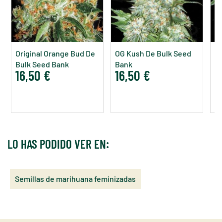
Original Orange Bud De
OG Kush De Bulk Seed
D
Bulk Seed Bank
Bank
S
16,50 €
16,50 €
1
LO HAS PODIDO VER EN:
Semillas de marihuana feminizadas