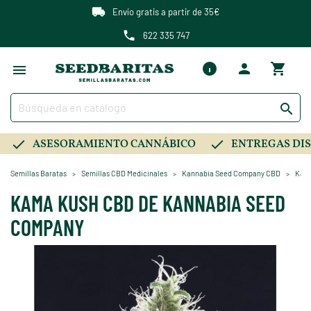
Envío gratis a partir de 35€
622 335 747

ASESORAMIENTO CANNÁBICO
ENTREGAS DIS
Semillas Baratas
Semillas CBD Medicinales
Kannabia Seed Company CBD
Kama
KAMA KUSH CBD DE KANNABIA SEED
COMPANY