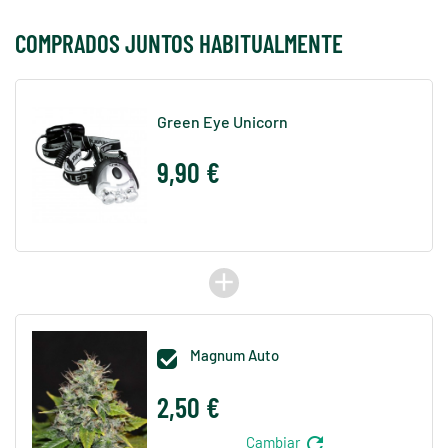
COMPRADOS JUNTOS HABITUALMENTE
Green Eye Unicorn
9,90 €
add
Magnum Auto

2,50 €
refresh
Cambiar