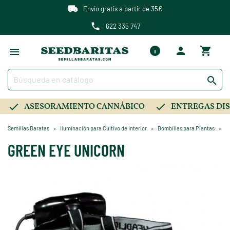
Envío gratis a partir de 35€
622 335 747

ASESORAMIENTO CANNÁBICO
ENTREGAS DIS
Semillas Baratas
Iluminación para Cultivo de Interior
Bombillas para Plantas
G
GREEN EYE UNICORN