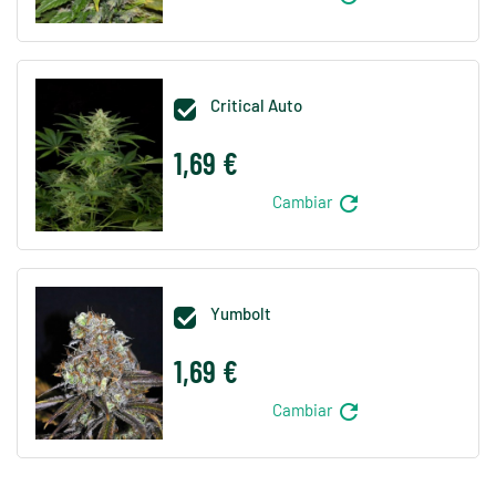
Critical Auto

1,69 €
refresh
Cambiar
Yumbolt

1,69 €
refresh
Cambiar