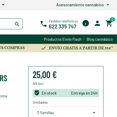
arrow_drop_down
arrow_drop_down
Asesoramiento cannábico
0
Pedidos telefónicos
622 335 747
Productos Envío Flash
Blog cannábico
US COMPRAS
ENVÍO GRATIS A PARTIR DE 35€*
25,00 €
ERS
IVA Incl.
En stock
Entrega en 24H
misma
Unidades