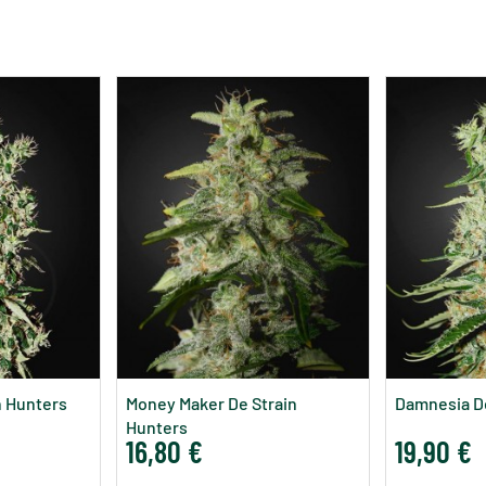
n Hunters
Money Maker De Strain
Damnesia De
Hunters
16,80 €
19,90 €