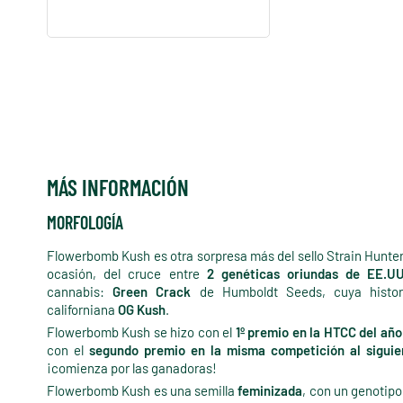
MÁS INFORMACIÓN
MORFOLOGÍA
Flowerbomb Kush es otra sorpresa más del sello Strain Hunte
ocasión, del cruce entre
2 genéticas oriundas de EE.U
cannabis:
Green Crack
de Humboldt Seeds, cuya histo
californiana
OG Kush
.
Flowerbomb Kush se hizo con el
1º premio en la HTCC del año
con el
segundo premio en la misma competición al siguie
¡comienza por las ganadoras!
Flowerbomb Kush es una semilla
feminizada
, con un genotip