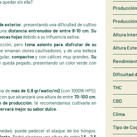
a quedar sin ella?
Producción 
Producción
de exterior
, presentando una dificultad de cultivo
 una
distancia entrenudos de entre 8-10 cm
.
Su
Altura Inte
pocas hojas
debido a su influencia sativa.
ucción, pero
toma asiento para disfrutar de su
Altura Exte
ue emanan olores cautivadores, y de una belleza
gular,
compactos
y con cálices muy grandes.
Su
Rendimien
te queda pegado, presentando un color verde con
Dificultad 
THC
cha de
más de 0,8 gr/watio/m2
(con 1000W HPS).
con que alcanzará una altura de entre
70-100 cm
.
CBD
 de producción
, te recomendamos cultivarla en
ervará mejor su sabor dulce
.
Clima
Tipo de Co
umedad, puede padecer el ataque de los hongos.
planta
. Podrá alcanzar una altura de entre
1,5 - 2,5