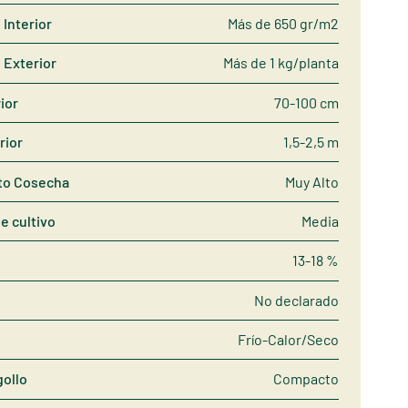
Interior
Más de 650 gr/m2
 Exterior
Más de 1 kg/planta
rior
70-100 cm
rior
1,5-2,5 m
to Cosecha
Muy Alto
de cultivo
Media
13-18 %
No declarado
Frío-Calor/Seco
gollo
Compacto