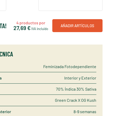
4
productos por
TA!
AÑADIR ARTÍCULOS
27,69 €
IVA incluido
ÉCNICA
Feminizada Fotodependiente
a
Interior y Exterior
70% Índica 30% Sativa
Green Crack X OG Kush
nterior
8-9 semanas