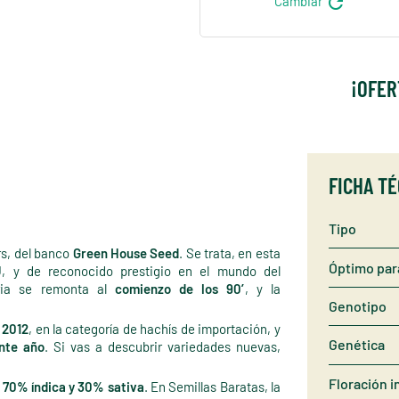
refresh
Cambiar
¡OFER
FICHA T
Tipo
rs, del banco
Green House Seed
. Se trata, en esta
Óptimo par
U
, y de reconocido prestigio en el mundo del
ria se remonta al
comienzo de los 90’
, y la
Genotipo
 2012
, en la categoría de hachís de importación, y
Genética
nte año
. Si vas a descubrir variedades nuevas,
Floración i
o
70% índica y 30% sativa
. En Semillas Baratas, la