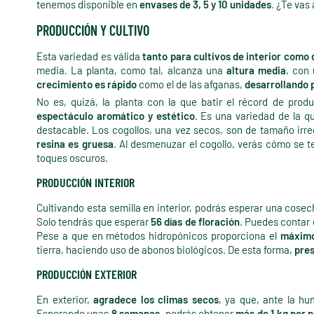
tenemos disponible en
envases de 3, 5 y 10 unidades
. ¿Te vas 
PRODUCCIÓN Y CULTIVO
Esta variedad es válida
tanto para cultivos de interior como 
media. La planta, como tal, alcanza una
altura media
, con
crecimiento es rápido
como el de las afganas,
desarrollando 
No es, quizá, la planta con la que batir el récord de prod
espectáculo aromático y estético
. Es una variedad de la q
destacable. Los cogollos, una vez secos, son de tamaño irre
resina es gruesa
. Al desmenuzar el cogollo, verás cómo se 
toques oscuros.
PRODUCCIÓN INTERIOR
Cultivando esta semilla en interior, podrás esperar una cose
Solo tendrás que esperar
56 días de floración
. Puedes contar 
Pese a que en métodos hidropónicos proporciona el
máximo
tierra, haciendo uso de abonos biológicos. De esta forma,
pres
PRODUCCIÓN EXTERIOR
En exterior,
agradece los climas secos
, ya que, ante la h
Esperando unas
8 semanas
, podrás obtener
más de 1 kg por 