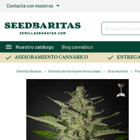
arrow_drop_down
Contacta con nosotros
menu
Nuestro catálogo
Blog cannábico
ASESORAMIENTO CANNÁBICO
ENTREGA
Semillas Baratas
Semillas de marihuana feminizadas
Strainhunters
Flo