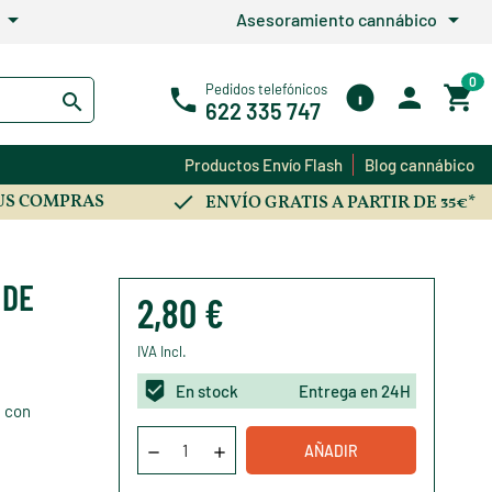
arrow_drop_down
arrow_drop_down
Asesoramiento cannábico
0
Pedidos telefónicos
622 335 747
Productos Envío Flash
Blog cannábico
US COMPRAS
ENVÍO GRATIS A PARTIR DE 35€*
 DE
2,80 €
IVA Incl.
En stock
Entrega en 24H
a con
AÑADIR