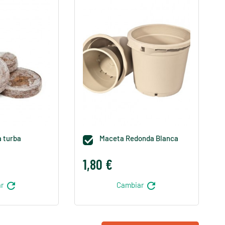
a turba
Maceta Redonda Blanca

1,80 €
refresh
refresh
ar
Cambiar