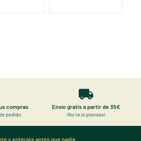
tus compras
Envío gratis a partir de 35€
de pedido
¡No te lo pienses!
te y entérate antes que nadie