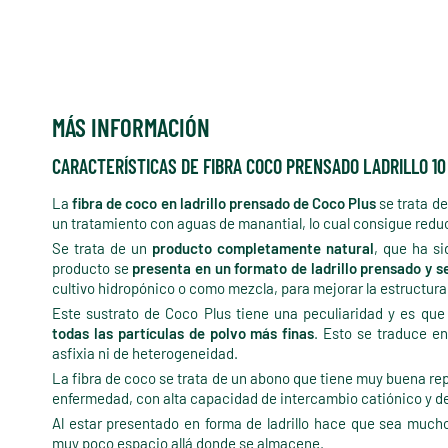
MÁS INFORMACIÓN
CARACTERÍSTICAS DE FIBRA COCO PRENSADO LADRILLO 10
La
fibra de coco en ladrillo prensado de Coco Plus
se trata de
un tratamiento con aguas de manantial, lo cual consigue reduc
Se trata de un
producto completamente natural
, que ha s
producto se
presenta en un formato de ladrillo prensado y s
cultivo hidropónico o como mezcla, para mejorar la estructura 
Este sustrato de Coco Plus tiene una peculiaridad y es qu
todas las partículas de polvo más finas
. Esto se traduce e
asfixia ni de heterogeneidad.
La fibra de coco se trata de un abono que tiene muy buena rep
enfermedad, con alta capacidad de intercambio catiónico y d
Al estar presentado en forma de ladrillo hace que sea much
muy poco espacio allá donde se almacene.