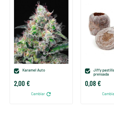
Karamel Auto
Jiffy pastill


prensada
2,00 €
0,08 €
refresh
Cambiar
Cambi