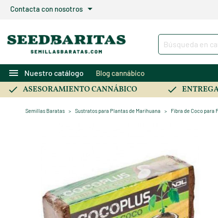
arrow_drop_down
Contacta con nosotros
menu
Nuestro catálogo
Blog cannábico
ASESORAMIENTO CANNÁBICO
ENTREGA
Semillas Baratas
Sustratos para Plantas de Marihuana
Fibra de Coco para 