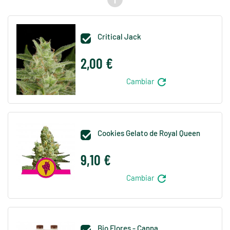
Critical Jack

2,00 €
refresh
Cambiar
Cookies Gelato de Royal Queen

9,10 €
refresh
Cambiar
Bio Flores - Canna