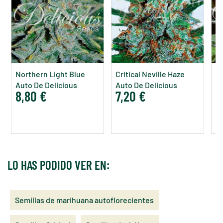
Northern Light Blue
Critical Neville Haze
La
Auto De Delicious
Auto De Delicious
De
8,80 €
7,20 €
7
Seeds
Seeds
LO HAS PODIDO VER EN:
Semillas de marihuana autoflorecientes