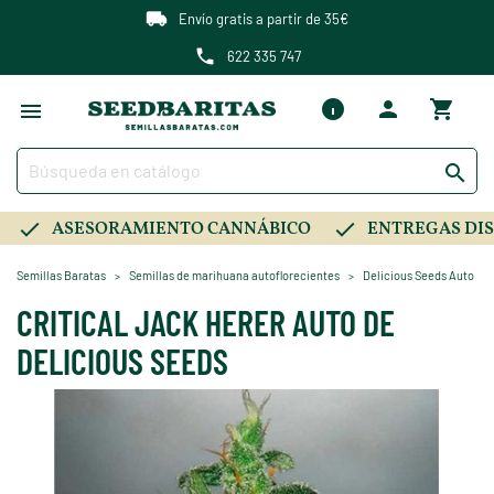
Envío gratis a partir de 35€
622 335 747

ASESORAMIENTO CANNÁBICO
ENTREGAS DIS
Semillas Baratas
Semillas de marihuana autoflorecientes
Delicious Seeds Auto
CRITICAL JACK HERER AUTO DE
DELICIOUS SEEDS