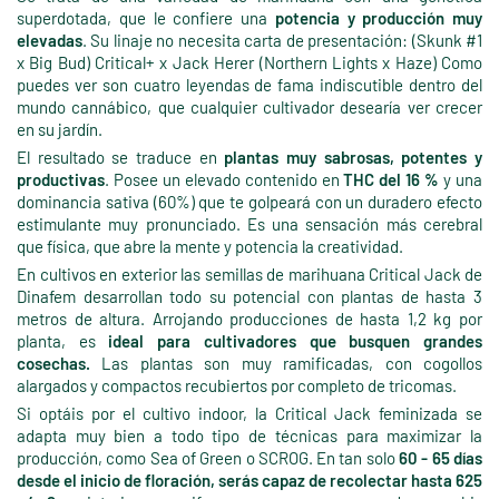
superdotada, que le confiere una
potencia y producción muy
elevadas
. Su linaje no necesita carta de presentación: (Skunk #1
x Big Bud) Critical+ x Jack Herer (Northern Lights x Haze) Como
puedes ver son cuatro leyendas de fama indiscutible dentro del
mundo cannábico, que cualquier cultivador desearía ver crecer
en su jardín.
El resultado se traduce en
plantas muy sabrosas, potentes y
productivas
. Posee un elevado contenido en
THC del 16 %
y una
dominancia sativa (60%) que te golpeará con un duradero efecto
estimulante muy pronunciado. Es una sensación más cerebral
que física, que abre la mente y potencia la creatividad.
En cultivos en exterior las semillas de marihuana Critical Jack de
Dinafem desarrollan todo su potencial con plantas de hasta 3
metros de altura. Arrojando producciones de hasta 1,2 kg por
planta, es
ideal para cultivadores que busquen grandes
cosechas.
Las plantas son muy ramificadas, con cogollos
alargados y compactos recubiertos por completo de tricomas.
Si optáis por el cultivo indoor, la Critical Jack feminizada se
adapta muy bien a todo tipo de técnicas para maximizar la
producción, como Sea of Green o SCROG. En tan solo
60 - 65 días
desde el inicio de floración, serás capaz de recolectar hasta 625