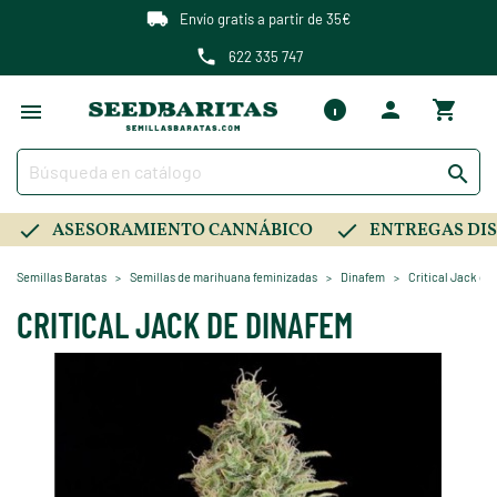
Envío gratis a partir de 35€
622 335 747

ASESORAMIENTO CANNÁBICO
ENTREGAS DIS
Semillas Baratas
Semillas de marihuana feminizadas
Dinafem
Critical Jack de
CRITICAL JACK DE DINAFEM