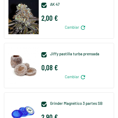
AK 47

2,00 €
refresh
Cambiar
Jiffy pastilla turba prensada

0,08 €
refresh
Cambiar
Grinder Magnético 3 partes SB

2,90 €