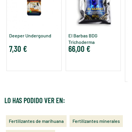
Deeper Undergound
El Barbas BDG
Trichoderma
7,30 €
66,00 €
AT
8
LO HAS PODIDO VER EN:
Fertilizantes de marihuana
Fertilizantes minerales