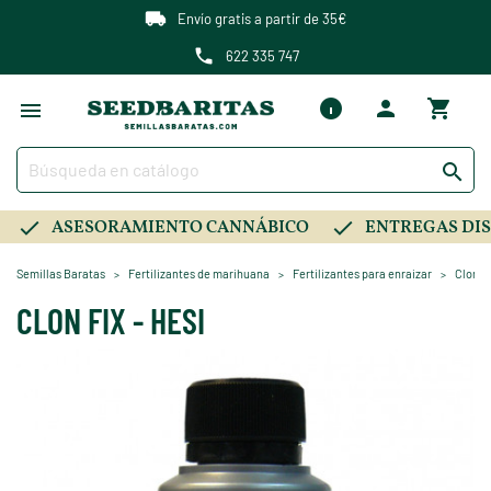
Envío gratis a partir de 35€
622 335 747

ASESORAMIENTO CANNÁBICO
ENTREGAS DIS
Semillas Baratas
Fertilizantes de marihuana
Fertilizantes para enraizar
Clon Fi
CLON FIX - HESI