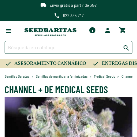
Envío gratis a partir de 35€
622 335 747

ASESORAMIENTO CANNÁBICO
ENTREGAS DIS
Semillas Baratas
Semillas de marihuana feminizadas
Medical Seeds
Channel +
CHANNEL + DE MEDICAL SEEDS