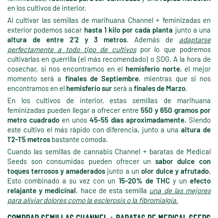
en los cultivos de interior.
Al cultivar las semillas de marihuana Channel + feminizadas en
exterior podemos sacar
hasta 1 kilo por cada planta
junto a una
altura de entre 2’2 y 3 metros
. Además de
adaptarse
perfectamente a todo tipo de cultivos
por lo que podremos
cultivarlas en guerrilla (el más recomendado) o SOG. A la hora de
cosechar, si nos encontramos en el
hemisferio norte
, el mejor
momento será a
finales de Septiembre
, mientras que si nos
encontramos en el
hemisferio sur
será a
finales de Marzo
.
En los cultivos de interior, estas semillas de marihuana
feminizadas pueden llegar a ofrecer entre
550 y 650 gramos por
metro cuadrado
en unos
45-55 días aproximadamente.
Siendo
este cultivo el más rápido con diferencia, junto a una
altura de
1’2-1’5 metros
bastante cómoda.
Cuando las semillas de cannabis Channel + baratas de Medical
Seeds son consumidas pueden ofrecer un
sabor dulce con
toques terrosos y amaderados
junto a un
olor dulce y afrutado.
Esto combinado a su vez con un
15-20% de THC
y un
efecto
relajante y medicinal
, hace de esta semilla
una de las mejores
para aliviar dolores como la esclerosis o la fibromialgia.