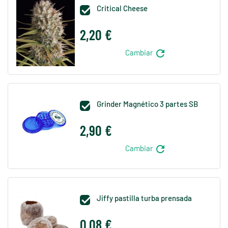
Critical Cheese

2,20 €
refresh
Cambiar
Grinder Magnético 3 partes SB

2,90 €
refresh
Cambiar
Jiffy pastilla turba prensada

0,08 €