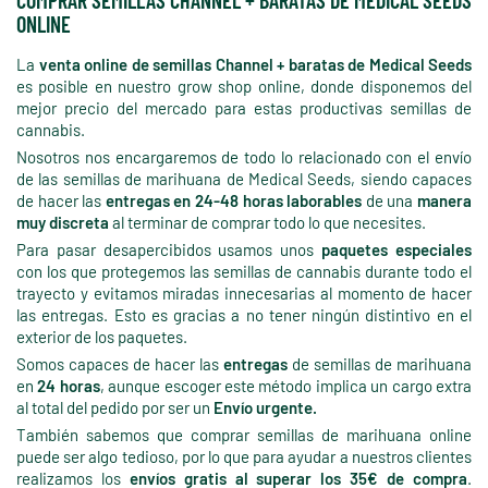
COMPRAR SEMILLAS CHANNEL + BARATAS DE MEDICAL SEEDS
ONLINE
La
venta online de semillas Channel + baratas de Medical Seeds
es posible en nuestro grow shop online, donde disponemos del
mejor precio del mercado para estas productivas semillas de
cannabis.
Nosotros nos encargaremos de todo lo relacionado con el envío
de las semillas de marihuana de Medical Seeds, siendo capaces
de hacer las
entregas en 24-48 horas laborables
de una
manera
muy discreta
al terminar de comprar todo lo que necesites.
Para pasar desapercibidos usamos unos
paquetes especiales
con los que protegemos las semillas de cannabis durante todo el
trayecto y evitamos miradas innecesarias al momento de hacer
las entregas. Esto es gracias a no tener ningún distintivo en el
exterior de los paquetes.
Somos capaces de hacer las
entregas
de semillas de marihuana
en
24 horas
, aunque escoger este método implica un cargo extra
al total del pedido por ser un
Envío urgente.
También sabemos que comprar semillas de marihuana online
puede ser algo tedioso, por lo que para ayudar a nuestros clientes
realizamos los
envíos gratis al superar los 35€ de compra
.