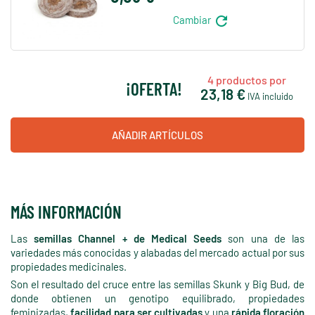
refresh
Cambiar
4
productos por
¡OFERTA!
23,18 €
IVA incluido
AÑADIR ARTÍCULOS
MÁS INFORMACIÓN
Las
semillas Channel + de Medical Seeds
son una de las
variedades más conocidas y alabadas del mercado actual por sus
propiedades medicinales.
Son el resultado del cruce entre las semillas Skunk y Big Bud, de
donde obtienen un genotipo equilibrado, propiedades
feminizadas,
facilidad para ser cultivadas
y una
rápida floración