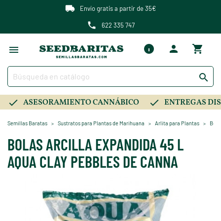
Envío gratis a partir de 35€
622 335 747

ASESORAMIENTO CANNÁBICO
ENTREGAS DIS
Semillas Baratas
Sustratos para Plantas de Marihuana
Arlita para Plantas
Bola
BOLAS ARCILLA EXPANDIDA 45 L
AQUA CLAY PEBBLES DE CANNA