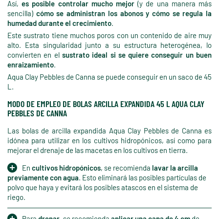
Así,
es posible controlar mucho mejor
(y de una manera más
sencilla)
cómo se administran los abonos y cómo se regula la
humedad durante el crecimiento
.
Este sustrato tiene muchos poros con un contenido de aire muy
alto. Esta singularidad junto a su estructura heterogénea, lo
convierten en el
sustrato ideal si se quiere conseguir un buen
enraizamiento
.
Aqua Clay Pebbles de Canna se puede conseguir en un saco de 45
L.
MODO DE EMPLEO DE BOLAS ARCILLA EXPANDIDA 45 L AQUA CLAY
PEBBLES DE CANNA
Las bolas de arcilla expandida Aqua Clay Pebbles de Canna es
idónea para utilizar en los cultivos hidropónicos, así como para
mejorar el drenaje de las macetas en los cultivos en tierra.
En
cultivos hidropónicos
, se recomienda
lavar la arcilla
previamente con agua
. Esto eliminará las posibles partículas de
polvo que haya y evitará los posibles atascos en el sistema de
riego.
Para
drenar
, se recomienda
aplicar una capa de 4 cm
de