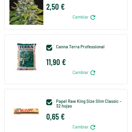
2,50 €
refresh
Cambiar
Canna Terra Professional

11,90 €
refresh
Cambiar
Papel Raw King Size Slim Classic -

32 hojas
0,65 €
refresh
Cambiar