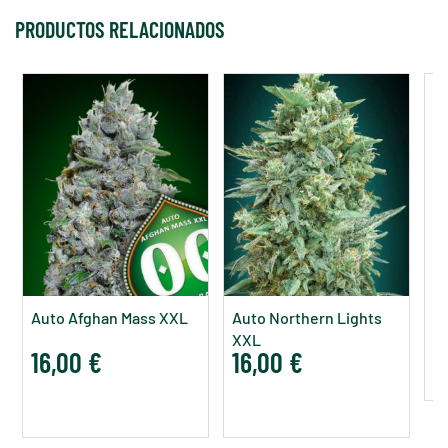
PRODUCTOS RELACIONADOS
A
S
Auto Afghan Mass XXL
Auto Northern Lights
1
XXL
16,00 €
16,00 €