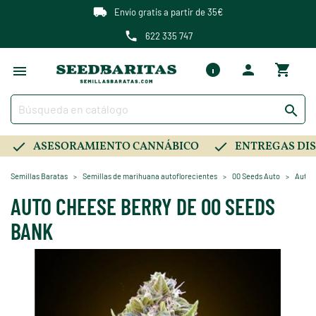
Envío gratis a partir de 35€
622 335 747

ASESORAMIENTO CANNÁBICO
ENTREGAS DIS
Semillas Baratas
Semillas de marihuana autoflorecientes
00 Seeds Auto
Auto 
AUTO CHEESE BERRY DE 00 SEEDS
BANK