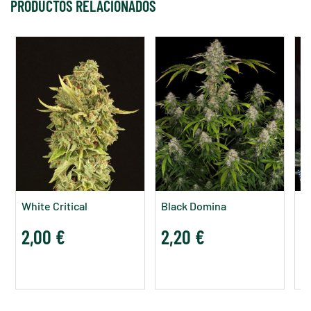
PRODUCTOS RELACIONADOS
White Critical
Black Domina
Go
2,00 €
2,20 €
2