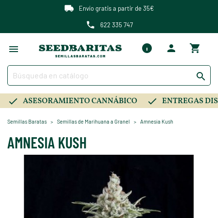
Envío gratis a partir de 35€
622 335 747

ASESORAMIENTO CANNÁBICO
ENTREGAS DIS
Semillas Baratas
Semillas de Marihuana a Granel
Amnesia Kush
AMNESIA KUSH