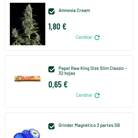
Amnesia Cream

1,80 €
refresh
Cambiar
Papel Raw King Size Slim Classic -

32 hojas
0,65 €
refresh
Cambiar
Grinder Magnético 3 partes SB
