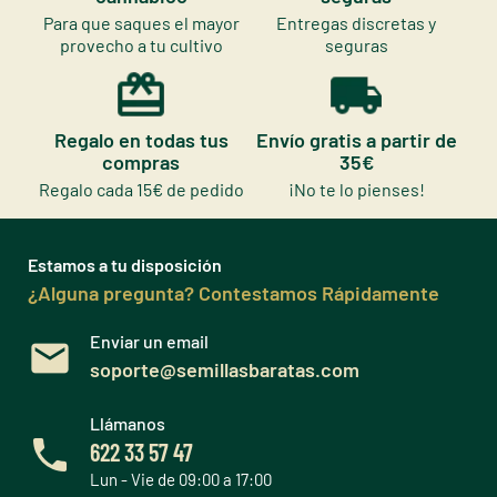
Para que saques el mayor
Entregas discretas y
provecho a tu cultivo
seguras
Regalo en todas tus
Envío gratis a partir de
compras
35€
Regalo cada 15€ de pedido
¡No te lo pienses!
Estamos a tu disposición
¿Alguna pregunta? Contestamos Rápidamente
Enviar un email
soporte@semillasbaratas.com
Llámanos
622 33 57 47
Lun - Vie de 09:00 a 17:00